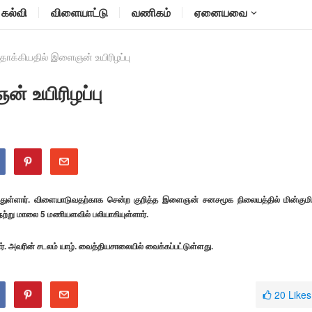
கல்வி
விளையாட்டு
வணிகம்
ஏனையவை
 தாக்கியதில் இளைஞன் உயிரிழப்பு
் உயிரிழப்பு
ரிழந்துள்ளார். விளையாடுவதற்காக சென்ற குறித்த இளைஞன் சனசமூக நிலையத்தில் மின்குமி
ேற்று மாலை 5 மணியளவில் பலியாகியுள்ளார்.
். அவரின் சடலம் யாழ். வைத்தியசாலையில் வைக்கப்பட்டுள்ளது.
20
Likes