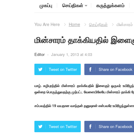
முகப்பு
செய்திகள்
கருத்துக்களம்
You Are Here
Home
செய்திகள்
மின்சாரம்
மின்சாரம் தாக்கியதில் இளைஞன
Editor
-
January 1, 2013 at 4:03
Tweet on Twitter
Share on Facebook
யாழ். சுழிபுரத்தில் மின்சாரம் தாக்கியதில் இளைஞர் ஒருவர் உயி
ஒன்றை பொருத்துவதற்கு முற்பட்ட வேளையிலேயே மின்சாரம் தாக்கி ந
சம்பவத்தில் 19 வயதான வசந்தன் தனுஷான் என்பவரே உயிரிழந்துள்ளார
Tweet on Twitter
Share on Facebook