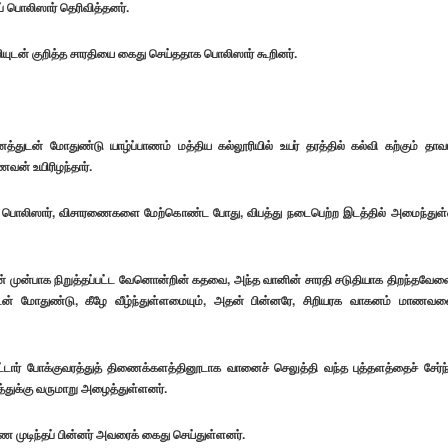
் பொலிஸார் தெரிவித்தனர்.
உதவியுடன் குறித்த சாரதியை கைது செய்ததாக பொலிஸார் கூறினர்.
துடன் மோதுண்டு யாழ்ப்பாணம் மத்திய கல்லூரியில் உயர் தரத்தில் கல்வி கற்கும் தாவட
வன் உயிரிழந்தார்.
ய்த பொலிஸார், விசாரணைகளை மேற்கொண்ட போது, விபத்து நடைபெற்ற இடத்தில் அமைந்துள
ையின் முன்பாக நிறுத்தப்பட்ட வேனொன்றின் கதவை, அந்த வானின் சாரதி சடுதியாக திறந்தவேள
டன் மோதுண்டு, கீழே வீழ்ந்துள்ளமையும், அதன் பின்னரே, சிறியரக வாகனம் மாணவ
ர் போக்குவரத்துத் திணைக்களத்தினூடாக வானைச் செலுத்தி வந்த புத்தளத்தைச் சேர்ந
ுக்கு வருமாறு அழைத்துள்ளனர்.
முடிந்தப் பின்னர் அவரைக் கைது செய்துள்ளனர்.