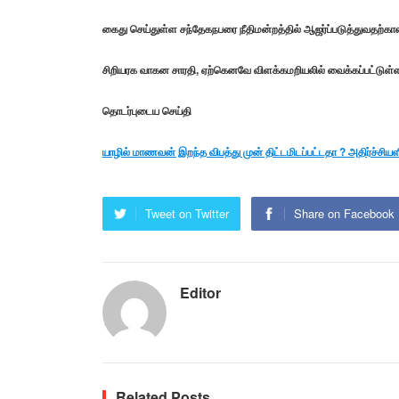
கைது செய்துள்ள சந்தேகநபரை நீதிமன்றத்தில் ஆஜர்ப்படுத்துவதற
சிறியரக வாகன சாரதி, ஏற்கெனவே விளக்கமறியலில் வைக்கப்பட்டுள்ளம
தொடர்புடைய செய்தி
யாழில் மாணவன் இறந்த விபத்து முன் திட்டமிடப்பட்டதா ? அதிர்ச்சியளிக்
Tweet on Twitter
Share on Facebook
Editor
Related Posts