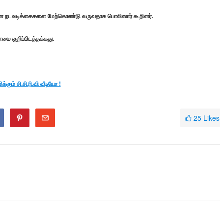
்கான நடவடிக்கைகளை மேற்கொண்டு வருவதாக பொலிஸார் கூறினர்.
ை குறிப்பிடத்தக்கது.
கும் சி.சி.ரி.வி வீடியோ !
25
Likes