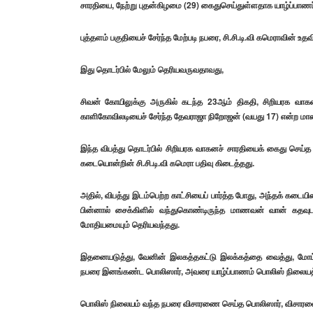
சாரதியை, நேற்று புதன்கிழமை (29) கைதுசெய்துள்ளதாக யாழ்ப்பாணப
புத்தளம் பகுதியைச் சேர்ந்த மேற்படி நபரை, சி.சி.டி.வி கமெராவின் 
இது தொடர்பில் மேலும் தெரியவருவதாவது,
சிவன் கோயிலுக்கு அருகில் கடந்த 23ஆம் திகதி, சிறியரக வாகனத்
காளிகோவிலடியைச் சேர்ந்த தேவராஜா நிறோஜன் (வயது 17) என்ற மாண
இந்த விபத்து தொடர்பில் சிறியரக வாகனச் சாரதியைக் கைது செ
கடையொன்றின் சி.சி.டி.வி கமெரா பதிவு கிடைத்தது.
அதில், விபத்து இடம்பெற்ற காட்சியைப் பார்த்த போது, அந்தக் கட
பின்னால் சைக்கிளில் வந்துகொண்டிருந்த மாணவன் வான் கதவு
மோதியமையும் தெரியவந்தது.
இதனையடுத்து, வேனின் இலகத்தகட்டு இலக்கத்தை வைத்து, மோட்டா
நபரை இனங்கண்ட பொலிஸார், அவரை யாழ்ப்பாணம் பொலிஸ் நிலையத்த
பொலிஸ் நிலையம் வந்த நபரை விசாரணை செய்த பொலிஸார், விசாரணை 