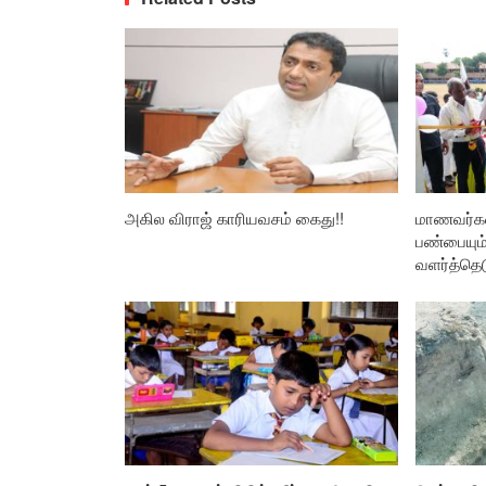
அகில விராஜ் காரியவசம் கைது!!
மாணவர்கள
பண்பையும
வளர்த்தெட