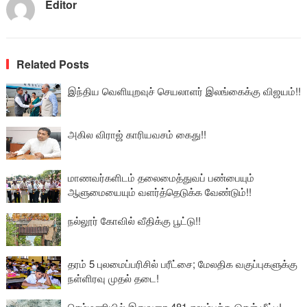
Editor
Related Posts
இந்திய வெளியுறவுச் செயலாளர் இலங்கைக்கு விஜயம்!!
அகில விராஜ் காரியவசம் கைது!!
மாணவர்களிடம் தலைமைத்துவப் பண்பையும்
ஆளுமையையும் வளர்த்தெடுக்க வேண்டும்!!
நல்லூர் கோவில் வீதிக்கு பூட்டு!!
தரம் 5 புலமைப்பரிசில் பரீட்சை; மேலதிக வகுப்புகளுக்கு
நள்ளிரவு முதல் தடை!
செம்மணியில் இதுவரை 481 எலும்புக்கூடுகள் மீட்பு!