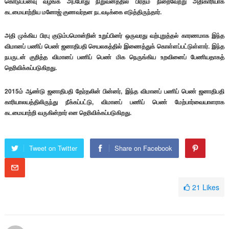
கொடுப்பனவு வழங்க அப்போது நிறுவனத்தில் பிரதம நிறைவேற்று அதிகாரியாக
கடமையாற்றிய மனோஜ் குணவர்தன நடவடிக்கை எடுத்திருந்தார்.
அதி முக்கிய பிரபு குடும்பமொன்றின் உறுப்பினர் ஒருவரது வற்புறுத்தல் காரணமாக இந்த
விமானப் பணிப் பெண் ஜனாதிபதி செயலகத்தில் இணைத்துக் கொள்ளப்பட்டுள்ளார். இந்த
நபருடன் குறித்த விமானப் பணிப் பெண் மிக நெருங்கிய உறவினைப் பேணியதாகத்
தெரிவிக்கப்படுகிறது.
2015ம் ஆண்டு ஜனாதிபதி தேர்தலின் பின்னர், இந்த விமானப் பணிப் பெண் ஜனாதிபதி
காரியாலயத்திலிருந்து நீக்கப்பட்டு, விமானப் பணிப் பெண் மேற்பார்வையாளராக
கடமையாற்றி வருகின்றார் என தெரிவிக்கப்படுகிறது.
Tweet on Twitter
Share on Facebook
21
Likes