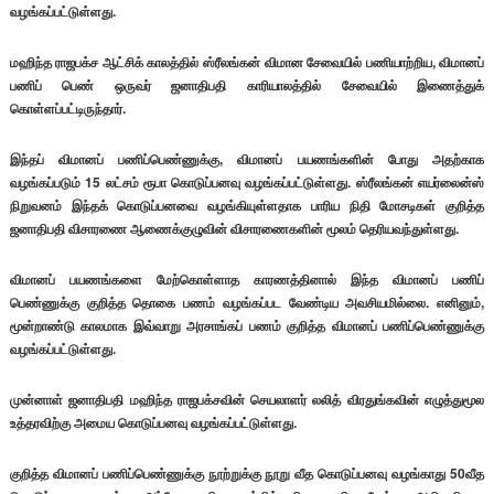
வழங்கப்பட்டுள்ளது.
மஹிந்த ராஜபக்ச ஆட்சிக் காலத்தில் ஸ்ரீலங்கன் விமான சேவையில் பணியாற்றிய, விமானப்
பணிப் பெண் ஒருவர் ஜனாதிபதி காரியாலத்தில் சேவையில் இணைத்துக்
கொள்ளப்பட்டிருந்தார்.
இந்தப் விமானப் பணிப்பெண்ணுக்கு, விமானப் பயணங்களின் போது அதற்காக
வழங்கப்படும் 15 லட்சம் ரூபா கொடுப்பனவு வழங்கப்பட்டுள்ளது. ஸ்ரீலங்கன் எயர்லைன்ஸ்
நிறுவனம் இந்தக் கொடுப்பனவை வழங்கியுள்ளதாக பாரிய நிதி மோசடிகள் குறித்த
ஜனாதிபதி விசாரணை ஆணைக்குழுவின் விசாரணைகளின் மூலம் தெரியவந்துள்ளது.
விமானப் பயணங்களை மேற்கொள்ளாத காரணத்தினால் இந்த விமானப் பணிப்
பெண்ணுக்கு குறித்த தொகை பணம் வழங்கப்பட வேண்டிய அவசியமில்லை. எனினும்,
மூன்றாண்டு காலமாக இவ்வாறு அரசாங்கப் பணம் குறித்த விமானப் பணிப்பெண்ணுக்கு
வழங்கப்பட்டுள்ளது.
முன்னாள் ஜனாதிபதி மஹிந்த ராஜபக்சவின் செயலாளர் லலித் விரதுங்கவின் எழுத்துமூல
உத்தரவிற்கு அமைய கொடுப்பனவு வழங்கப்பட்டுள்ளது.
குறித்த விமானப் பணிப்பெண்ணுக்கு நூற்றுக்கு நூறு வீத கொடுப்பனவு வழங்காது 50வீத