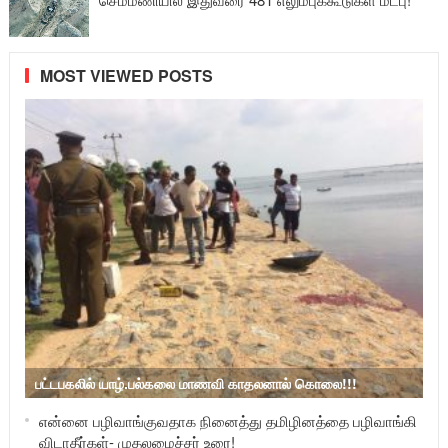
MOST VIEWED POSTS
பட்டபகலில் யாழ்.பல்கலை மாணவி காதலனால் கொலை!!!
என்னை பழிவாங்குவதாக நினைத்து தமிழினத்தை பழிவாங்கி
விடாதீர்கள்- முதலமைச்சர் உரை!