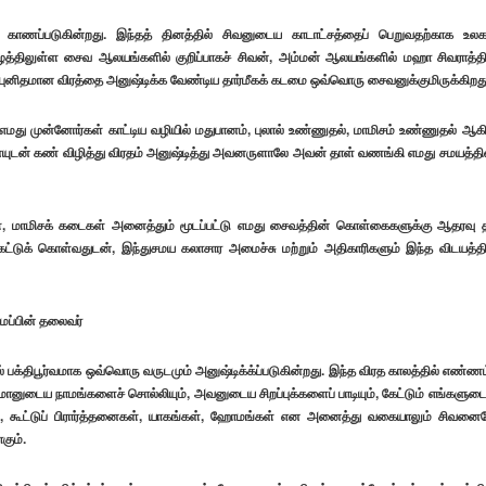
 காணப்படுகின்றது. இந்தத் தினத்தில் சிவனுடைய காடாட்சத்தைப் பெறுவதற்காக உலக
. ஈழத்திலுள்ள சைவ ஆலயங்களில் குறிப்பாகச் சிவன், அம்மன் ஆலயங்களில் மஹா சிவராத்தி
ப் புனிதமான விரத்தை அனுஷ்டிக்க வேண்டிய தார்மீகக் கடமை ஒவ்வொரு சைவனுக்குமிருக்கிறது
மது முன்னோர்கள் காட்டிய வழியில் மதுபானம், புலால் உண்ணுதல், மாமிசம் உண்ணுதல் ஆக
யுடன் கண் விழித்து விரதம் அனுஷ்டித்து அவனருளாலே அவன் தாள் வணங்கி எமது சமயத்தி
, மாமிசக் கடைகள் அனைத்தும் மூடப்பட்டு எமது சைவத்தின் கொள்கைகளுக்கு ஆதரவு 
்டுக் கொள்வதுடன், இந்துசமய கலாசார அமைச்சு மற்றும் அதிகாரிகளும் இந்த விடயத்தி
மைப்பின் தலைவர்
் பக்திபூர்வமாக ஒவ்வொரு வருடமும் அனுஷ்டிக்க்ப்படுகின்றது. இந்த விரத காலத்தில் எண்ணம
னுடைய நாமங்களைச் சொல்லியும், அவனுடைய சிறப்புக்களைப் பாடியும், கேட்டும் எங்களுட
், கூட்டுப் பிரார்த்தனைகள், யாகங்கள், ஹோமங்கள் என அனைத்து வகையாலும் சிவனை
ும்.