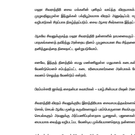
மஹா சிவராத்திரி சைவ மக்களின் புனிதம் வாய்ந்த விரதமாகக்
முழுவதிலுமுள்ள இந்துக்கள் பக்திபூர்வமாக விரதம் அனுஷ்டிப்பர்
வழிபாடுகள் சிறப்பாக நிகழ்த்தப்படும். சைவ ஆசார சீலர்களாக இந்த
ஆகவே சிவனுக்குகந்த மஹா சிவராத்திரி நன்னாளில் நாமனைவரும் எ
பாதகங்களைத் தவிர்த்து அன்றைய தினம் முழுமையான சிவ சிந்தனை
தனித்துவத்தை நிலைநாட்ட ஒன்றுபடுவோம்.
எனவே, இந்தத் தினத்தில் எமது மண்ணிலுள்ள மதுபானக் கடைகள்
வேண்டுமெனச் சம்பந்தப்பட்ட கடை உரிமையாளர்களை அன்பாகக் கேட
கவனம் செலுத்த வேண்டும் என்றார்.
பிரம்மச்சாரி ஜாக்ரத் சைதன்யா சுவாமிகள் – யாழ்.சின்மயா மிஷன் அ
சிவராத்திரி விரதம் சிவனுக்குரிய இராத்திரியாக சைவசமயத்தவர்களால
சொல், செயல் ஆகிய மூன்று கருவிகளாலும் பரம்பொருளான சிவபெருமா
செயல்களும் அவனுக்கு அர்ப்பணிப்புள்ளதாக பூஜைகள், பஜனைகள
மையமாக வைத்து வழிபடப்பட வேண்டிய முக்கியமானதொரு நன்னாளாக