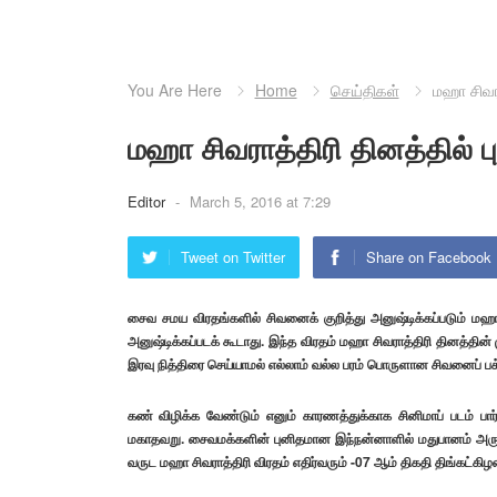
You Are Here
Home
செய்திகள்
மஹா சிவரா
மஹா சிவராத்திரி தினத்தில் 
Editor
-
March 5, 2016 at 7:29
Tweet on Twitter
Share on Facebook
சைவ சமய விரதங்களில் சிவனைக் குறித்து அனுஷ்டிக்கப்படும் ம
அனுஷ்டிக்கப்படக் கூடாது. இந்த விரதம் மஹா சிவராத்திரி தினத்த
இரவு நித்திரை செய்யாமல் எல்லாம் வல்ல பரம் பொருளான சிவனைப் பக
கண் விழிக்க வேண்டும் எனும் காரணத்துக்காக சினிமாப் படம் பா
மகாதவறு. சைவமக்களின் புனிதமான இந்நன்னாளில் மதுபானம் அருந
வருட மஹா சிவராத்திரி விரதம் எதிர்வரும் -07 ஆம் திகதி திங்கட்கி