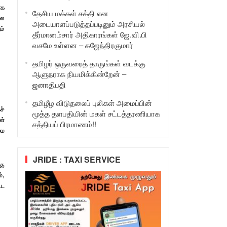
ாக
தேசிய மக்கள் சக்தி என
லை
அடையாளப்படுத்தப்படினும் அரசியல்
ம்
தீர்மானம்சார் அதிகாரங்கள் ஜே.வி.பி
வசமே உள்ளன – கஜேந்திரகுமார்
தமிழர் ஒருவரைத் தாருங்கள் வடக்கு
ஆளுநராக நியமிக்கின்றேன் –
ஜனாதிபதி
தமிழீழ விடுதலைப் புலிகள் அமைப்பின்
ச்
மூத்த தளபதியின் மகள் சட்டத்தரணியாக
ள்
சத்தியப் பிரமாணம்!!
மை
JRIDE : TAXI SERVICE
கு
்,
்ட