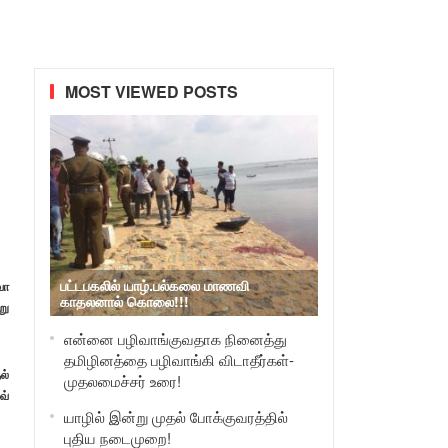
MOST VIEWED POSTS
பட்டபகலில் யாழ்.பல்கலை மாணவி
வோ
காதலனால் கொலை!!!
று
என்னை பழிவாங்குவதாக நினைத்து
தமிழினத்தை பழிவாங்கி விடாதீர்கள்-
ல்
முதலமைச்சர் உரை!
வ்
யாழில் இன்று முதல் போக்குவரத்தில்
புதிய நடைமுறை!