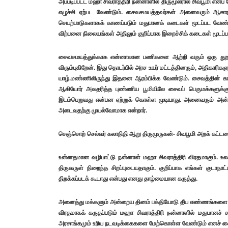
அப்படிப்பட்ட மஹா சிவராத்திரி நன்னாளில் திருமூலரால் சிவபூமி என
எழுச்சி ஏற்பட வேண்டும். சைவசமயத்தவர்கள் அனைவரும் ஆசார 
செயற்பாடுகளாகக் காணப்படும் மதுபானக் கடைகள் மூடப்பட வேண்ட
விற்பனை நிலையங்கள் அதிலும் குறிப்பாக இறைச்சிக் கடைகள் மூடப்ப
சைவசமயத்துக்காக என்னாலான பணிகளை ஆற்றி வரும் ஒரு துறவியா
விரும்புகிறேன். இது தொடர்பில் அரச உயர் மட்டத்தினரும், அதிகாரிக
யாழ்.மண்ணிலிருந்து இதனை ஆரம்பிக்க வேண்டும். சைவத்தின் காவ
ஆகியோர் அவதரித்த புண்ணிய பூமியிலே சைவப் பெருமக்களுக்கு
இடம்பெறுவது என்பன ஏற்றுக் கொள்ள முடியாது. அனைவரும் அன
அடைவதற்கு முயல்வோமாக என்றார்.
செஞ்சொற் செல்வர் கலாநிதி ஆறு திருமுருகன்- சிவபூமி அறக் கட்
உன்னதமான வழிபாட்டு நன்னாள் மஹா சிவராத்திரி விரதமாகும். உலக
திருவருள் நிறைந்த சிறப்புடையதாகும். குறிப்பாக எங்கள் குடா
திறக்கப்படக் கூடாது என்பது எனது தாழ்மையான கருத்து.
அனைத்து மக்களும் அன்றைய தினம் பக்தியோடு தீய எண்ணங்களை வி
விரதமாகக் கருதப்படும் மஹா சிவராத்திரி நன்னாளில் மதுபானச்
அரசாங்கமும் உரிய நடவடிக்கைகளை மேற்கொள்ள வேண்டும் எனச் சைவப