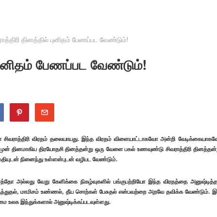
த்திரி தினத்தில் புனிதம் பேணப்பட வேண்டும்!
புனிதம் பேணப்பட வேண்டும்!
ஹா சிவராத்திரி விரதம் தலையாயது. இந்த விரதம் விளையாட்டாகவோ அன்றி வேடிக்கையாக
ின் முன் தினமாகிய திரயோதசி தினத்தன்று ஒரு வேளை பகல் உணவுண்டு சிவராத்திரி தினத்தன்
்தியுடன் நினைந்து உள்ளன்புடன் வழிபட வேண்டும்.
ர்த்தோ அல்லது வேறு கேளிக்கை நிகழ்வுகளில் பங்குபற்றியோ இந்த விரதத்தை அனுஷ்டித்த
்துதல், மாமிசம் உண்ணல், தீய சொற்கள் பேசுதல் என்பவற்றை அறவே தவிக்க வேண்டும். இ
ழமை உலக இந்துக்களால் அனுஷ்டிக்கப்படவுள்ளது.