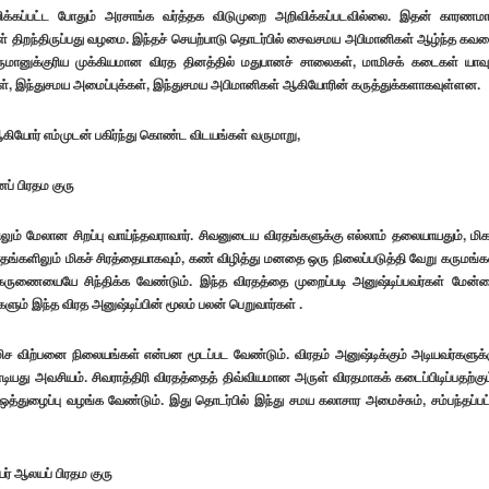
க்கப்பட்ட போதும் அரசாங்க வர்த்தக விடுமுறை அறிவிக்கப்படவில்லை. இதன் காரணம
ைகள் திறந்திருப்பது வழமை. இந்தச் செயற்பாடு தொடர்பில் சைவசமய அபிமானிகள் ஆழ்ந்த கவ
மானுக்குரிய முக்கியமான விரத தினத்தில் மதுபானச் சாலைகள், மாமிசக் கடைகள் யாவு
ர்கள், இந்துசமய அமைப்புக்கள், இந்துசமய அபிமானிகள் ஆகியோரின் கருத்துக்களாகவுள்ளன.
ஆகியோர் எம்முடன் பகிர்ந்து கொண்ட விடயங்கள் வருமாறு,
ப் பிரதம குரு
் மேலான சிறப்பு வாய்ந்தவராவார். சிவனுடைய விரதங்களுக்கு எல்லாம் தலையாயதும், மிக
ரதங்களிலும் மிகச் சிரத்தையாகவும், கண் விழித்து மனதை ஒரு நிலைப்படுத்தி வேறு கருமங்க
் கருணையையே சிந்திக்க வேண்டும். இந்த விரதத்தை முறைப்படி அனுஷ்டிப்பவர்கள் மேன்
ளும் இந்த விரத அனுஷ்டிப்பின் மூலம் பலன் பெறுவார்கள் .
ச விற்பனை நிலையங்கள் என்பன மூடப்பட வேண்டும். விரதம் அனுஷ்டிக்கும் அடியவர்களுக்
ு அவசியம். சிவராத்திரி விரதத்தைத் திவ்வியமான அருள் விரதமாகக் கடைப்பிடிப்பதற்கும
்துழைப்பு வழங்க வேண்டும். இது தொடர்பில் இந்து சமய கலாசார அமைச்சும், சம்பந்தப்பட
யர் ஆலயப் பிரதம குரு