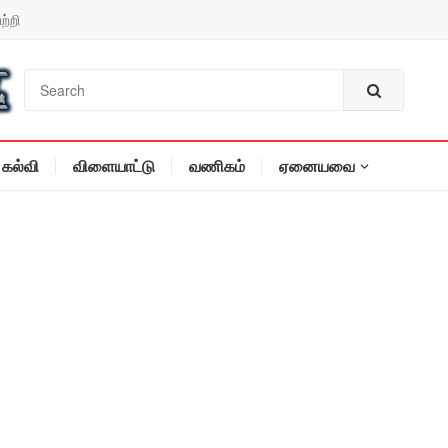
ற்றி
கல்வி
விளையாட்டு
வணிகம்
ஏனையவை