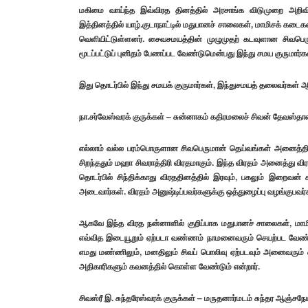
மகிமை வாய்ந்த இவ்விரத தினத்தில் அரசாங்க விடுமுறை அறிவி
இத்தினத்தில் யாழ்.குடாநாட்டில் மதுபானச் சாலைகள், மாமிசக் கட
வெளியிட்டுள்ளனர். சைவசமயத்தின் முழுமுதற் கடவுளான சிவபெரு
மூடப்பட்டுப் புனிதம் பேணப்பட வேண்டுமென்பது இந்து சமய குருமா
இது தொடர்பில் இந்து சமயக் குருமார்கள், இந்துசமயத் தலைவர்கள் 
நா.சர்வேஸ்வரக் குருக்கள் – சுன்னாகம் கதிரமலைச் சிவன் தேவஸ்தான
எல்லாம் வல்ல பரம்பொருளான சிவபெருமான் தெய்வங்கள் அனைத்திலும
சிறந்ததும் மஹா சிவராத்திரி விரதமாகும். இந்த விரதம் அனைத்து வி
தொடர்பில் சிந்திக்காது விரததினத்தில் இரவும், பகலும் இறைவன
அடைவார்கள். விரதம் அனுஷ்டிப்பவர்களுக்கு ஒத்துழைப்பு வழங்குபவர்க
ஆகவே இந்த விரத நன்னாளில் குறிப்பாக மதுபானச் சாலைகள், மாமி
எவ்வித இடையூறும் ஏற்படா வண்ணம் நாமனைவரும் செயற்பட வேண்டியத
எமது மண்ணிலும், மனதிலும் சிவப் பொலிவு ஏற்படவும் அனைவரும் ஒத
அதிகாரிகளும் கவனத்தில் கொள்ள வேண்டும் என்றார்.
சிவஸ்ரீ இ. சுந்தரேஸ்வரக் குருக்கள் – மருதனார்மடம் சுந்தர ஆஞ்சநே