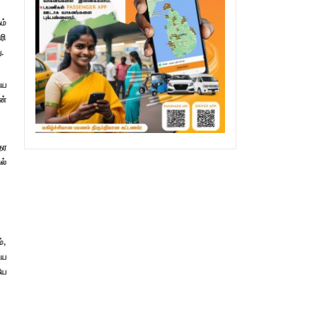
ம்
ரி
.
ிய
ன்
தர
ல்
்,
ைய
யே