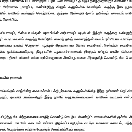
ப் போற்றி வர்ணிக்கப்பட்ட எங்களுடைய நாட்டிலே சைவமும் தமிழும் தழைத்தோங்கும் வண்ணம் ச
சீலர்களாக முறைப்படி கண்விழித்து விரதம் அனுஷ்டிக்க வேண்டும். அதற்கு இடையூற
ும். மாமிசம் உண்ணும் செயற்பாட்டை முற்றாக அன்றைய தினம் தவிக்கும் வகையில் மாம
ட வேண்டும்.
கவும், சின்மயா மிஷன் அமைப்பின் சார்பாகவும் அடியேன் இந்தக் கருத்தை வலியுறுத
ளும் கூடிய கவனம் செலுத்த வேண்டும். சைவத் தமிழ் கலாசாரத்தின் மையப் புள்ளியாக விளங்கு
லரான நாவலர் பெருமான், ஈழத்துச் சித்தர்களான யோகர் சுவாமிகள், செல்லப்பா சுவாமிக
ரிய முக்கியமானதொரு திருநாளில் மதுபானச்சாலைகள் திறத்தல் மற்றும் மாமிச விற்ப
்றைய தினம் எல்லாம் வல்ல பரம்பொருளான சிவபெருமானை சிந்தையிற் கொண்டு சிவ பே
டளையின் தலைவர்
மெங்கும் வாழ்கின்ற சைவமக்கள் பக்திபூர்வமாக அனுஷ்டிக்கின்ற இந்த நன்னாள் தெய்வீக
நாட்டிலும், ஏனைய பாகங்களிலும் இந்த நாளில் மதுபானச்சாலைகள், மாமிசக் கடைகள் என்
டுத்து சிவ சிந்தனையை மனதிற் கொண்டு செயற்பட வேண்டும். சைவ மக்களின் முக்கிய ச
 சாலைகள், மாமிசக் கடைகள் என்பன திறக்கப்படாதிருக்க வடக்கு மாகாண சபையும், மத்த
் பெருமக்கள் சார்பாக வேண்டிக் கொள்கின்றேன் என்றார்.