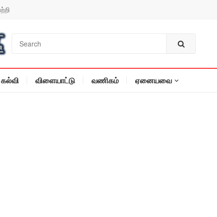
ற்றி
கல்வி
விளையாட்டு
வணிகம்
ஏனையவை