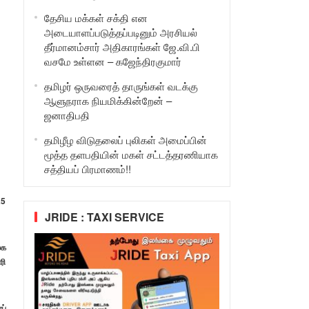
தேசிய மக்கள் சக்தி என
அடையாளப்படுத்தப்படினும் அரசியல்
தீர்மானம்சார் அதிகாரங்கள் ஜே.வி.பி
வசமே உள்ளன – கஜேந்திரகுமார்
தமிழர் ஒருவரைத் தாருங்கள் வடக்கு
ஆளுநராக நியமிக்கின்றேன் –
ஜனாதிபதி
தமிழீழ விடுதலைப் புலிகள் அமைப்பின்
மூத்த தளபதியின் மகள் சட்டத்தரணியாக
சத்தியப் பிரமாணம்!!
25
JRIDE : TAXI SERVICE
ூக
ரி
ப்