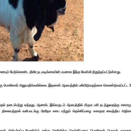
யும் மேற்கொண்ட தீவிர நடவடிக்கையின் பயனாக இந்த வேள்வி நிறுத்தப்பட்டுள்ளது.
்கு பொலிஸார் அனுமதிக்கவில்லை. இதனால் ஆலயத்தில் பலியிடுவதற்காக கொண்டுவரப்பட்ட 
ிடுதல் நடைபெற்று வந்தது. ஆனால், இவ்வருடம் ஆலயத்தில் மிருக பலி நடத்துவதற்கு சனசம
க நிலையத்தால் வலி.வடக்கு பிரதேச சபை மற்றும் தெல்லிப்பழை சுகாதார வைத்திய அதிகா
ள் பின்பற்றப்படவேண்டும் என்று தெரிவித்த தெல்லிப்பழை பொலிஸார் பொதுச் சுகாதார