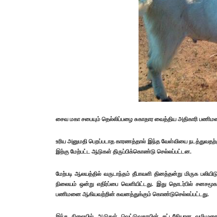
சைவ மகா சபையும் தெல்லிப்பழை சுகாதார வைத்திய அதிகாரி பணிமனை
உரிய அனுமதி பெறப்படாத காரணத்தால் இந்த வேள்வியை நடத்துவதற
இற்கு மேற்பட்ட ஆடுகள் திருப்பிக்கொண்டு செல்லப்பட்டன.
மேற்படி ஆலயத்தில் வருடாந்தம் தீபாவளி தினத்தன்று மிருக பலிய
நிலையம் ஒன்று எதிர்ப்பை வெளியிட்டது. இது தொடர்பில் சனசமூ
பணிமனை ஆகியவற்றின் கவனத்துக்கும் கொண்டுசெல்லப்பட்டது.
இந்த நிலையில் ஆடுகள் வெட்டுவதாயின் சட்டரீதியான வழிமுறைக