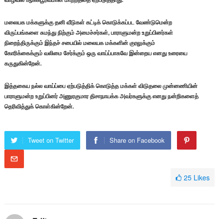
மலையக மக்களுக்கு தனி வீடுகள் கட்டிக் கொடுக்கப்பட வேண்டுமென்ற
விருப்பங்களை சுமந்து நிற்கும் அமைச்சர்கள், பாராளுமன்ற உறுப்பினர்கள்
நிறைந்திருக்கும் இந்தச் சபையில் மலையக மக்களின் குரலுக்கும்
கோரிக்கைக்கும் வலிமை சேர்க்கும் ஒரு வாய்ப்பாகவே இன்றைய எனது உரையை
கருதுகின்றேன்.
இத்தகைய நல்ல வாய்ப்பை ஏற்படுத்திக் கொடுத்த மக்கள் விடுதலை முன்னணியின்
பாராளுமன்ற உறுப்பினர் அணுரகுமார திசாநாயக்க அவர்களுக்கு எனது நன்றிகளைத்
தெரிவித்துக் கொள்கின்றேன்.
Tweet on Twitter
Share on Facebook
25
Likes