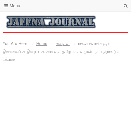
Menu
You Are Here
Home
உரைகள்
மலையக மக்களும்
இலங்கையின் இறையாண்மையுள்ள தமிழ் மக்கள்தான்- நாடாளுமன்றில்
டக்ளஸ்