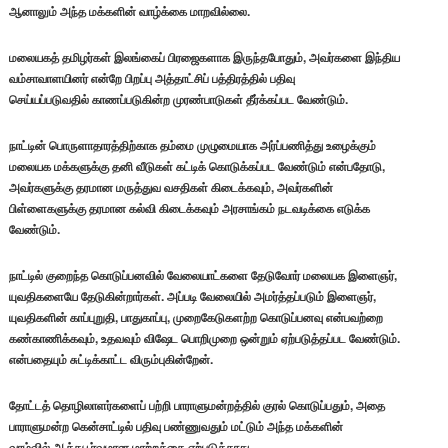
ஆனாலும் அந்த மக்களின் வாழ்க்கை மாறவில்லை.
மலையகத் தமிழர்கள் இலங்கைப் பிரஜைகளாக இருந்தபோதும், அவர்களை இந்திய
வம்சாவாளயினர் என்றே பிறப்பு அத்தாட்சிப் பத்திரத்தில் பதிவு
செய்யப்படுவதில் காணப்படுகின்ற முரண்பாடுகள் தீர்க்கப்பட வேண்டும்.
நாட்டின் பொருளாதாரத்திற்காக தம்மை முழுமையாக அர்ப்பணித்து உழைக்கும்
மலையக மக்களுக்கு தனி வீடுகள் கட்டிக் கொடுக்கப்பட வேண்டும் என்பதோடு,
அவர்களுக்கு தரமான மருத்துவ வசதிகள் கிடைக்கவும், அவர்களின்
பிள்ளைகளுக்கு தரமான கல்வி கிடைக்கவும் அரசாங்கம் நடவடிக்கை எடுக்க
வேண்டும்.
நாட்டில் குறைந்த கொடுப்பனவில் வேலையாட்களை தேடுவோர் மலையக இளைஞர்,
யுவதிகளையே தேடுகின்றார்கள். அப்படி வேலையில் அமர்த்தப்படும் இளைஞர்,
யுவதிகளின் காப்புறுதி, பாதுகாப்பு, முறைகேடுகளற்ற கொடுப்பனவு என்பவற்றை
கண்காணிக்கவும், உதவவும் விஷேட பொறிமுறை ஒன்றும் ஏற்படுத்தப்பட வேண்டும்.
என்பதையும் சுட்டிக்காட்ட விரும்புகின்றேன்.
தோட்டத் தொழிலாளர்களைப் பற்றி பாராளுமன்றத்தில் குரல் கொடுப்பதும், அதை
பாராளுமன்ற கென்சாட்டில் பதிவு பண்ணுவதும் மட்டும் அந்த மக்களின்
வாழ்வில் ஆக்கபூர்வமான மாற்றத்தை ஏற்படுத்தாது.