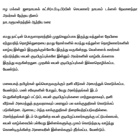
ஈழ மக்கள் ஜனநாயகக் கட்சி(ஈ.பி.டி.பி)யின் செயலாளர் நாயகம் டக்ளஸ் தேவானந்தா
அவர்கள் நேற்றய தினம்
நாடாளுமன்றத்தில் ஆற்றிய உரை
எமது நாட்டின் பொருளாதாரத்தில் முதுகெலும்பாக இருந்து வந்துள்ள தேயிலை
ஏற்றுமதித் தொழில்துறையை தமது தோள்களில் சுமந்து வந்துள்ள தொழிலாளர்களின்
வாழ்வு இன்னும் இருளுக்குள்ளேயே இருந்து வருகின்றது. வெள்ளைக் காரர்கள்
ஏற்படுத்திய லயன் குடியிருப்புக்களே இன்னும் அவர்களின் வாழ்விடங்களாக
இருந்து வருகின்றதுன. முதலில் லயன் குடியிருப்புக்கள் இல்லாதொழிக்கப்பட
வேண்டும்.
மலையகத் தமிழர்கள் ஒவ்வொருவருக்கும் தனி வீடுகள் அமைத்துக் கொடுக்கப்பட
வேண்டும். மண் சரிவுகளின் போதும், வேறு அனர்த்தங்கள் இடம்
பெறுகின்றபோதும் மட்டும், லயன் குடியிருப்புக்களை மாற்றுவதாகவும், தனி
வீடுகள் அமைத்துத் தருவதாகவும் பலராலும் பல வாக்குறுதிகள் கொடுக்கப்
படுகின்றன. ஆனால,; அந்த வாக்குறுதிகள் நிறைவேற்றப்படுவதில்லை.
அனர்த்தங்கள் இடம் பெறுகின்ற லயன் குடியிருப்பாளர்களுக்கு மட்டுமல்லாமல்,
லயன் வாழ்க்கையில் பல்வேறு இன்னல்களுக்கு முகம் கொடுத்தபடி வாழ்ந்து
கொண்டிருக்கின்ற அனைவரின் இன்னல்களும் தீர்க்கப்பட வேண்டும்.