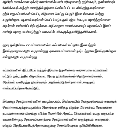
ஆயிரக் கணக்கான ஏக்கர் காணிகளில் மண் சரிவுகளைத் தடுக்கவும், தண்ணீரைச்
சேமிக்கவும் அந்தக் காலத்தில் நடுகை செய்யப்பட்ட பயன்மிகுந்த மரங்களை
தற்போது கம்பனிகள் வெட்டி விற்பனை செய்து பெரும் இலாபங்களை பெற்று
வருகின்றன. ஆனால் மரங்கள் வெட்டப்படுவதால் ஏற்படக்கூடிய அனர்த்தங்களை
அவர்கள் எண்ணிப்பார்ப்பதில்லை. அவ்வாறாக காணிகளையும் அரசாங்கம் இனம்
கண்டு அதை பயன்படுத்தும் வகையில் மக்களுக்கு பகிர்ந்தளிக்கலாம்.
தரவு ஒன்றின்படி 22 கம்பனிகளில் 8 கம்பனிகள் மட்டுமே இலாபத்தில்
இயங்குவதாக தெரியவருகின்றது. ஏனைய கம்பனிகள் நஷ்;டத்திலே இயங்குகின்றன
என்று தெரியவருகின்றது.
கம்பனிகளின் திட்டமிடல் மற்றும் நிர்வாக திறனின்மை காரணமாக கம்பனிகள்
மட்டும் நஷ்;டத்தில் விழவில்லை. அதை நம்பியிருக்கும் தொழிலாளர்களும்,
அவர்கள் வசமிருந்த நிலங்களும் பாதிக்கப்படுகின்றன என்பதை நாம்
எண்ணிப்பார்க்க வேண்டும்.
இவ்வாறு தொழிலாளர்களின் உழைப்பையும், இயற்கையின் வெகுமதியையும் சுரண்டிக்
கொள்ளையடித்து வருகின்ற அவலத்தை தடுத்து நிறுத்த அரசாங்கம் தேவையான
நடவடிக்கையை விரைந்து எடுக்க வேண்டும். தோட்ட நிர்வாகங்கள் தமது வருடாந்த
கணக்கில் ஒரு தொகைப் பணத்தை தொழிலாளர்களின் மருத்துவம், சுகாதாரம்,
மற்றும் அத்தியாவசியத் தேவைகளுக்கு செலவிடுவதாக குறிப்பிடுகின்றன.