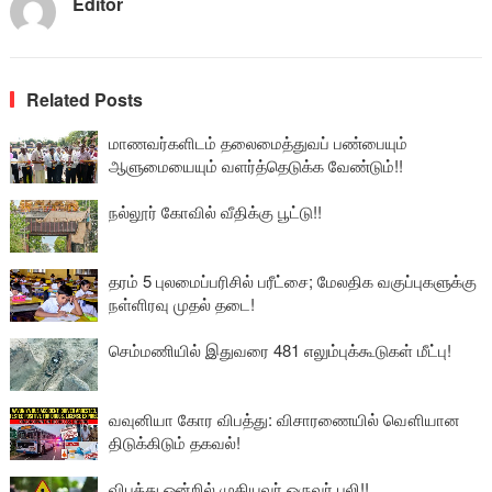
Editor
Related Posts
மாணவர்களிடம் தலைமைத்துவப் பண்பையும்
ஆளுமையையும் வளர்த்தெடுக்க வேண்டும்!!
நல்லூர் கோவில் வீதிக்கு பூட்டு!!
தரம் 5 புலமைப்பரிசில் பரீட்சை; மேலதிக வகுப்புகளுக்கு
நள்ளிரவு முதல் தடை!
செம்மணியில் இதுவரை 481 எலும்புக்கூடுகள் மீட்பு!
வவுனியா கோர விபத்து: விசாரணையில் வௌியான
திடுக்கிடும் தகவல்!
விபத்து ஒன்றில் முதியவர் ஒருவர் பலி!!