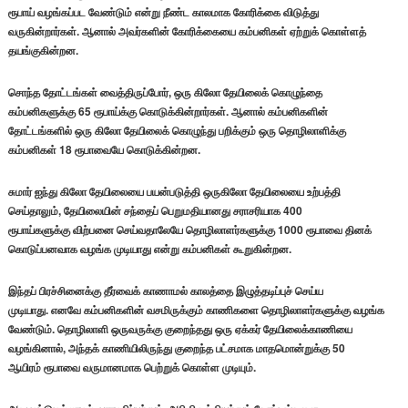
ரூபாய் வழங்கப்பட வேண்டும் என்று நீண்ட காலமாக கோரிக்கை விடுத்து
வருகின்றார்கள். ஆனால் அவர்களின் கோரிக்கையை கம்பனிகள் ஏற்றுக் கொள்ளத்
தயங்குகின்றன.
சொந்த தோட்டங்கள் வைத்திருப்போர், ஒரு கிலோ தேயிலைக் கொழுந்தை
கம்பனிகளுக்கு 65 ரூபாய்க்கு கொடுக்கின்றார்கள். ஆனால் கம்பனிகளின்
தோட்டங்களில் ஒரு கிலோ தேயிலைக் கொழுந்து பறிக்கும் ஒரு தொழிலாளிக்கு
கம்பனிகள் 18 ரூபாவையே கொடுக்கின்றன.
சுமார் ஐந்து கிலோ தேயிலையை பயன்படுத்தி ஒருகிலோ தேயிலையை உற்பத்தி
செய்தாலும், தேயிலையின் சந்தைப் பெறுமதியானது சராசரியாக 400
ரூபாய்களுக்கு விற்பனை செய்வதாலேயே தொழிலாளர்களுக்கு 1000 ரூபாவை தினக்
கொடுப்பனவாக வழங்க முடியாது என்று கம்பனிகள் கூறுகின்றன.
இந்தப் பிரச்சினைக்கு தீர்வைக் காணாமல் காலத்தை இழுத்தடிப்புச் செய்ய
முடியாது. எனவே கம்பனிகளின் வசமிருக்கும் காணிகளை தொழிலாளர்களுக்கு வழங்க
வேண்டும். தொழிலாளி ஒருவருக்கு குறைந்தது ஒரு ஏக்கர் தேயிலைக்காணியை
வழங்கினால், அந்தக் காணியிலிருந்து குறைந்த பட்சமாக மாதமொன்றுக்கு 50
ஆயிரம் ரூபாவை வருமானமாக பெற்றுக் கொள்ள முடியும்.