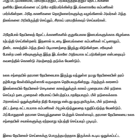
அது மட்டுமல்லாமல், பராமறிப்பற்றும், அபிவிருத்தியற்றும் தோட்டங்களை
தனியே இலாபங்களை மட்டுமே எதிர்பார்க்கின்ற இடங்களாகவே கம்பனிகள்
பார்க்கின்றன. அதே காணிகளை தொழிலாளர்களுக்கு வழங்கினால் அவர்கள் அந்த
நிலங்களை அபிவிருத்தி செய்தும், சீராகப் பராமறிக்கவும் செய்வார்கள்.
அதேபோல் தேயிலைத் தோட்டக்காணிகளில் குறுகியகால இலாபங்களுக்காக கிழங்கை
உற்பத்தி செய்கின்றனர். இதனால் உடனடி இலாபங்களை கம்பனிகள் ஈட்டினாலும்,
நீண்ட காலத்தில் அந்த நிலம் பிடிமானத்தை இழந்து விடுகின்றன. சரிவுகள்
போன்ற மண் சரிவுகளுக்கு இந்த இடங்களே அதிகமாக உட்படுகின்றன என்பதையும்
கவனத்தில் கொண்டு அவற்றைத் தடுக்க வேண்டும்.
உலக சந்தையில் தரமான தேயிலையாக இருந்து வந்துள்ள நமது தேயிலையின் தரம்
தற்போது கேள்விக்குள்ளாகி வருவதாக தெரியவருகின்றது. அதற்குக் காரணம்
இலங்கையில் தேயிலைச் செடிகளை காலத்துக்குக் காலம் முறையாக மீள் நடுகை
செய்யும் நடைமுறைகள் சரியாகப் பின்பற்றப்படாததேயாகும். மீள் நடுகைக்காக
அரசாங்கம் ஒதுக்குகின்ற நிதி போதாது என்பது ஒருபுறமிருக்க, மீள் நடுகைத்
திட்டத்தை கட்டாயமாக கம்பனிகள் அமுல்படுத்துவதை உறுதிப்படுத்த வேண்டும்.
அப்போதுதான் தரமான கொழுந்துகளை பெற்றுக் கொள்ளவும், தரமான தேயிலையை உலக
சந்தையின் சவால்களுக்கு ஏற்றவாறு உற்பத்தி செய்யவும் முடியும்.
இவை தேயிலைச் செய்கைக்கு பொருத்தமற்றதாக இருக்கக் கூடிய ஒதுக்கப்பட்ட