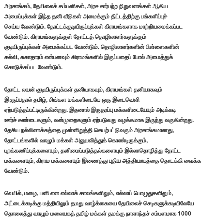
அரசாங்கம், தேயிலைக் கம்பனிகள், அரச சார்பற்ற நிறுவனங்கள் ஆகிய
அமைப்புக்கள் இந்த தனி வீடுகள் அமைக்கும் திட்டத்திற்கு பங்களிப்புச்
செய்ய வேண்டும். தோட்டக்குடியிருப்புக்கள் கிராமங்களாக மாற்றியமைக்கப்பட
வேண்டும். கிராமங்களுக்குள் தோட்டத் தொழிலாளர்களுக்கும்
குடியிருப்புக்கள் அமைக்கப்பட வேண்டும். தொழிலாளர்களின் பிள்ளைகளின்
கல்வி, சுகாதாரம் என்பனவும் கிராமங்களில் இருப்பதைப் போல் அமைத்துக்
கொடுக்கப்பட வேண்டும்.
தோட்ட லயன் குடியிருப்புக்கள் தனியாகவும், கிராமங்கள் தனியாகவும்
இ;ருப்பதால் தமிழ், சிங்கள மக்களிடையே ஒரு இடைவெளி
ஏற்படுத்தப்பட்டிருக்கின்றது. இதனால் இருதரப்பு மக்களிடையேயும் அடிக்கடி
ஊர்ச் சண்டைகளும், வன்முறைகளும் ஏற்படுவது வழக்கமாக இருந்து வருகின்றது.
தேசிய நல்லிணக்கத்தை முன்னிறுத்தி செயற்பட்டுவரும் அரசாங்கமானது,
தோட்டங்களில் வாழும் மக்கள் அனுபவித்துக் கொண்டிருக்கும்,
புறக்கணிப்புக்களையும், தனிமைப்படுத்தல்களையும் இல்லாதொழித்து தோட்ட
மக்களையும், கிராம மக்களையும் இணைத்து புதிய அத்தியாயத்தை தொடக்கி வைக்க
வேண்டும்.
வெயில், மழை, பனி என எல்லாக் காலங்களிலும், எல்லாப் பொழுதுகளிலும்,
அட்டைக்கடிக்கு மத்தியிலும் தமது வாழ்க்கையை தேயிலைச் செடிகளுக்கடியிலேயே
தொலைத்து வாழும் மலையகத் தமிழ் மக்கள் தமக்கு நாளாந்தச் சம்பளமாக 1000