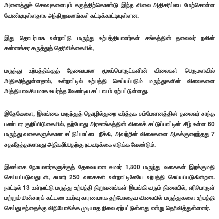
அனைத்துச் செலவுகளையும் கருத்திற்கொண்டு இந்த விலை அதிகரிப்பை மேற்கொள்ள
வேண்டியுள்ளதாக அந்நிறுவனங்கள் சுட்டிக்காட்டியுள்ளன.
இது தொடர்பாக உள்நாட்டு மருந்து உற்பத்தியாளர்கள் சங்கத்தின் தலைவர் நலின்
கன்னங்கர கருத்துத் தெரிவிக்கையில்,
மருந்து உற்பத்திக்குத் தேவையான மூலப்பொருட்களின் விலைகள் பெருமளவில்
அதிகரித்துள்ளதால், உள்நாட்டில் உற்பத்தி செய்யப்படும் மருந்துகளின் விலைகளை
அத்தியாவசியமாக உயர்த்த வேண்டிய கட்டாயம் ஏற்பட்டுள்ளது.
இதேவேளை, இலங்கை மருந்துத் தொழில்துறை வர்த்தக சம்மேளனத்தின் தலைவர் சாந்த
பண்டார குறிப்பிடுகையில், தற்போது அரசாங்கத்தின் விலைக் கட்டுப்பாட்டின் கீழ் உள்ள 60
மருந்து வகைகளுக்கான கட்டுப்பாட்டை நீக்கி, அவற்றின் விலைகளை ஆகக்குறைந்தது 7
சதவீதத்தாலாவது அதிகரிப்பதற்கு நடவடிக்கை எடுக்க வேண்டும்.
இலங்கை நோயாளர்களுக்குத் தேவையான சுமார் 1,800 மருந்து வகைகள் இறக்குமதி
செய்யப்படுவதுடன், சுமார் 250 வகைகள் உள்நாட்டிலேயே உற்பத்தி செய்யப்படுகின்றன.
நாட்டில் 13 உள்நாட்டு மருந்து உற்பத்தி நிறுவனங்கள் இயங்கி வரும் நிலையில், எரிபொருள்
மற்றும் மின்சாரக் கட்டண உயர்வு காரணமாக தற்போதைய விலையில் மருந்துகளை உற்பத்தி
செய்து சந்தைக்கு விநியோகிக்க முடியாத நிலை ஏற்பட்டுள்ளது என்று தெரிவித்துள்ளனர்.