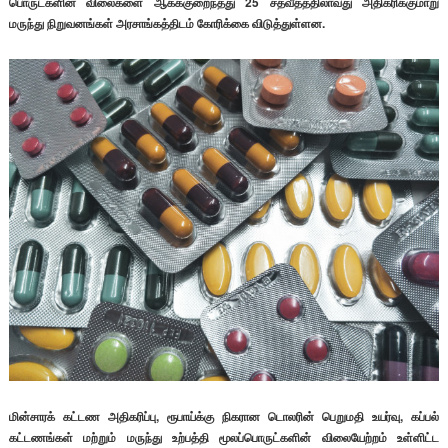
பொருட்களின் விலைகளை ஆகக்குறைந்தது 25 சதவீதத்திலாவது அதிகரிக்குமாறு
மருந்து நிறுவனங்கள் அரசாங்கத்திடம் கோரிக்கை விடுத்துள்ளன.
மின்சாரக் கட்டண அதிகரிப்பு, ரூபாய்க்கு நிகரான டொலரின் பெறுமதி உயர்வு, கப்பல்
கட்டணங்கள் மற்றும் மருந்து உற்பத்தி மூலப்பொருட்களின் விலையேற்றம் உள்ளிட்ட