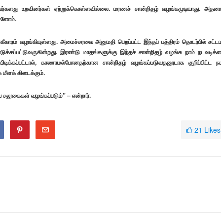
வர்களது உறவினர்கள் ஏற்றுக்கொள்ளவில்லை. மரணச் சான்றிதழ் வழங்கமுடியாது. அதனா
்ளோம்.
ாரம் வழங்கியுள்ளது. அமைச்சரவை அனுமதி பெறப்பட்ட இந்தப் பத்திரம் தொடர்பில் சட்ட
ுக்கப்பட்டுவருகின்றது. இரண்டு மாதங்களுக்கு இந்தச் சான்றிதழ் வழங்க நாம் நடவடிக்
டிக்கப்பட்டால், காணாமல்போனதற்கான சான்றிதழ் வழங்கப்படுவதனூடாக குறிப்பிட்ட நப
மீளக் கிடைக்கும்.
 சலுகைகள் வழங்கப்படும்” – என்றார்.
21
Likes