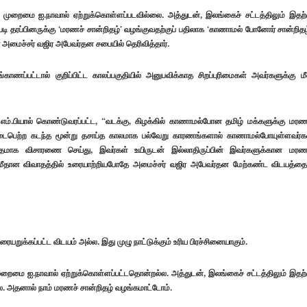
 முறைமை ஐ.நாவால் ஏற்றுக்கொள்ளப்படவில்லை. அத்துடன், இலங்கைச் சட்டத்திலும் இதற்
 தரப்பினருக்கு ‘மரணச் சான்றிதழ்’ வழங்குவதற்குப் பதிலாக ‘காணாமல் போனோர் சான்றிதழ
ர அமைச்சர் வஜிர அபேவர்தன சபையில் தெரிவித்தார்.
ணப்பட்டால் குறிப்பிட்ட காலப்பகுதியில் அனுபவிக்காத சிறப்புரிமைகள் அவர்களுக்கு ம
 எம்.பியால் கொண்டுவரப்பட்ட, “வடக்கு, கிழக்கில் காணாமல்போன தமிழ் மக்களுக்கு மரண
ம் நடைபெற்ற கடந்த மூன்று தசாப்த காலமாக பல்வேறு காரணங்களால் காணாமல்போயுள்ளவர்க
ரிதமாக விசாரணை செய்து, இவர்கள் உயிருடன் இல்லாதிருப்பின் இவர்களுக்கான மரண
மீதான விவாதத்தில் உரையாற்றியபோதே அமைச்சர் வஜிர அபேவர்தன மேற்கண்ட விடயத்தை
யறுக்கப்பட்ட விடயம் அல்ல. இது முழு நாட்டுக்கும் உரிய பிரச்சினையாகும்.
ுறைமை ஐ.நாவால் ஏற்றுக்கொள்ளப்பட்டதொன்றல்ல. அத்துடன், இலங்கைச் சட்டத்திலும் இதற்
ை. அதனால் நாம் மரணச் சான்றிதழ் வழங்கமாட்டோம்.