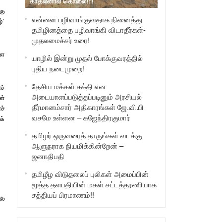
காதலனால் கொலை!!!
கு
என்னை பழிவாங்குவதாக நினைத்து
்’
தமிழினத்தை பழிவாங்கி விடாதீர்கள்-
முதலமைச்சர் உரை!
ீள
யாழில் இன்று முதல் போக்குவரத்தில்
புதிய நடைமுறை!
தேசிய மக்கள் சக்தி என
ச்
அடையாளப்படுத்தப்படினும் அரசியல்
ள்
தீர்மானம்சார் அதிகாரங்கள் ஜே.வி.பி
ச்
வசமே உள்ளன – கஜேந்திரகுமார்
க்
தமிழர் ஒருவரைத் தாருங்கள் வடக்கு
ஆளுநராக நியமிக்கின்றேன் –
ஜனாதிபதி
தமிழீழ விடுதலைப் புலிகள் அமைப்பின்
மூத்த தளபதியின் மகள் சட்டத்தரணியாக
சத்தியப் பிரமாணம்!!
கு