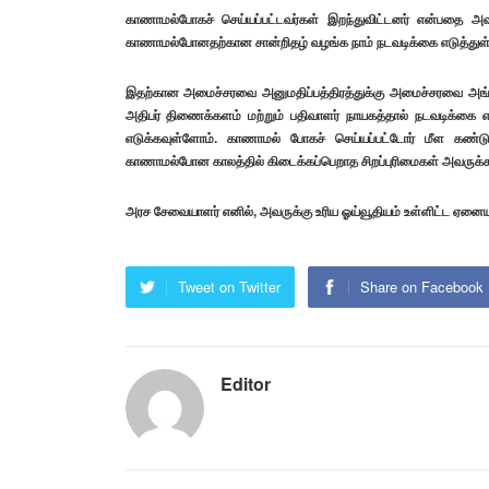
காணாமல்போகச் செய்யப்பட்டவர்கள் இறந்துவிட்டனர் என்பதை அ
காணாமல்போனதற்கான சான்றிதழ் வழங்க நாம் நடவடிக்கை எடுத்துள
இதற்கான அமைச்சரவை அனுமதிப்பத்திரத்துக்கு அமைச்சரவை அங்கீக
அதிபர் திணைக்களம் மற்றும் பதிவாளர் நாயகத்தால் நடவடிக்கை எட
எடுக்கவுள்ளோம். காணாமல் போகச் செய்யப்பட்டோர் மீள கண்டுபி
காணாமல்போன காலத்தில் கிடைக்கப்பெறாத சிறப்புரிமைகள் அவருக்க 
அரச சேவையாளர் எனில், அவருக்கு உரிய ஓய்வூதியம் உள்ளிட்ட ஏனைய
Tweet on Twitter
Share on Facebook
Editor