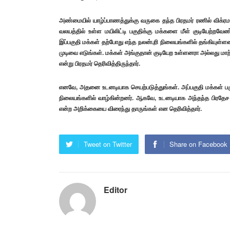
அண்மையில் யாழ்ப்பாணத்துக்கு வருகை தந்த பிரதமர் ரணில் விக்ரமச
வலயத்தில் உள்ள மயிலிட்டி பகுதிக்கு மக்களை மீள் குடியேற்றவே
இப்பகுதி மக்கள் தற்போது எந்த நலன்புரி நிலையங்களில் தங்கியு
முடிவை எடுங்கள். மக்கள் அங்குதான் குடியேற உள்ளனரா அல்லது மாற
என்று பிரதமர் தெரிவித்திருந்தார்.
எனவே, அதனை உடனடியாக செயற்படுத்துங்கள். அப்பகுதி மக்கள் பருத
நிலையங்களில் வாழ்கின்றனர். ஆகவே, உடனடியாக அந்தந்த பிரதே
என்ற அறிக்கையை விரைந்து தாருங்கள் என தெரிவித்தார்.
Tweet on Twitter
Share on Facebook
Editor