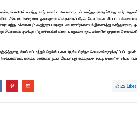
ிங்க, பலாலியில் வைத்து யாழ். மாவட்ட செயலாளருடன் கலந்துரையாடும்போது, உயர் பாதுகாப்
ண்டும். ஆனால், இங்குள்ள துறைமுகம் விஸ்தரிக்கப்படுதல் தொடர்பான விடயம் உள்ளமையால
ள்ளனரோ அந்த மக்களையும் அதற்குரிய பிரதேச செயலாளர்களையும் இணைத்து கலந்துரையாடி ஒ
்று இடங்களில் குடியேற ஏற்றுக்கொள்கிறார்களா. எதுவானாலும் மக்களின் முடிவாக அமையட்டு
்தித்துறை, கோப்பாய் மற்றும் தெல்லிப்பளை ஆகிய பிரதேச செயலகங்களுக்குட்ப்பட்ட நலன்பு
ச செயலாளர்கள், மாவட்ட செயலாளருடன் இணைந்து கூட்டத்தை கூட்டி மக்களின் நிலை என
22
Likes