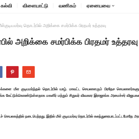
கல்வி
விளையாட்டு
வணிகம்
ஏனையவை
 மீள்குடியமர்வு தொடர்பில் அறிக்கை சமர்பிக்க பிரதமர் உத்தரவு
்பில் அறிக்கை சமர்பிக்க பிரதமர் உத்தரவு
் மக்களை மீள குடியமர்த்தல் தொடர்பில் யாழ். மாவட்ட செயலாளரும் பிரதேச செயலாளர்களு
ிங்க கேட்டுக்கொண்டுள்ளதாக மகளிர் மற்றும் சிறுவர் விவகார இராஜாங்க அமைச்சர் விஜயக
டச் செயலகத்தில் நடைபெற்றது. இதில் மீள் குடியமர்வு தொடர்பில் கலந்துரையாடப்பட்டபோதே அவ