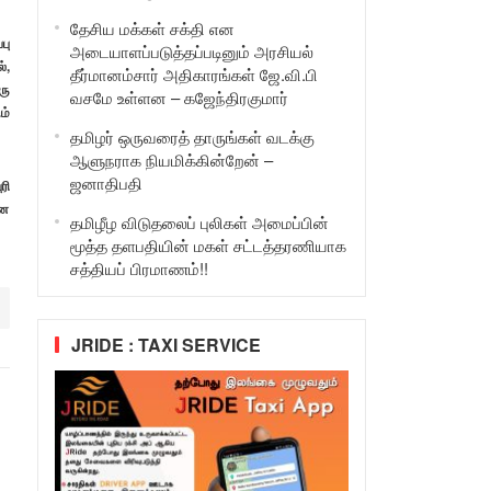
தேசிய மக்கள் சக்தி என
பு
அடையாளப்படுத்தப்படினும் அரசியல்
்,
தீர்மானம்சார் அதிகாரங்கள் ஜே.வி.பி
ரு
வசமே உள்ளன – கஜேந்திரகுமார்
ம்
தமிழர் ஒருவரைத் தாருங்கள் வடக்கு
ஆளுநராக நியமிக்கின்றேன் –
ஜனாதிபதி
ரி
்ன
தமிழீழ விடுதலைப் புலிகள் அமைப்பின்
மூத்த தளபதியின் மகள் சட்டத்தரணியாக
சத்தியப் பிரமாணம்!!
JRIDE : TAXI SERVICE