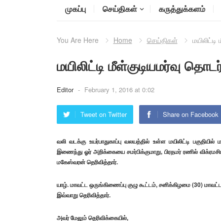
முகப்பு
செய்திகள்
கருத்துக்களம்
You Are Here
Home
செய்திகள்
மயிலிட்டி
மயிலிட்டி மீள்குடியமர்வு தொடர
Editor
-
February 1, 2016 at 0:02
Tweet on Twitter
Share on Facebook
வலி வடக்கு உயர்பாதுகாப்பு வலயத்தில் உள்ள மயிலிட்டி பகுதியில
இணைந்து ஓர் அறிக்கையை சமர்பிக்குமாறு, பிரதமர் ரணில் விக்ரமச
மகேஸ்வரன் தெரிவித்தார்.
யாழ். மாவட்ட ஒருங்கிணைப்பு குழு கூட்டம், சனிக்கிழமை (30) மாவட்
இவ்வாறு தெரிவித்தார்.
அவர் மேலும் தெரிவிக்கையில்,