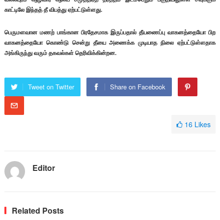
காட்டிலே இந்தத் தீ விபத்து ஏற்பட்டுள்ளது.
பெருமளவான மணற் பாங்கான பிரதேசமாக இருப்பதால் தீயணைப்பு வாகனத்தையோ பிற
வாகனத்தையோ கொண்டு சென்று தீயை அணைக்க முடியாத நிலை ஏற்பட்டுள்ளதாக
அங்கிருந்து வரும் தகவல்கள் தெரிவிக்கின்றன.
Tweet on Twitter
Share on Facebook
16
Likes
Editor
Related Posts