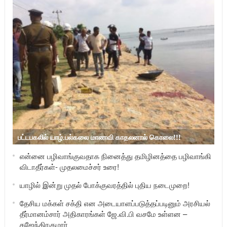
பட்டபகலில் யாழ்.பல்கலை மாணவி காதலனால் கொலை!!!
என்னை பழிவாங்குவதாக நினைத்து தமிழினத்தை பழிவாங்கி
விடாதீர்கள்- முதலமைச்சர் உரை!
யாழில் இன்று முதல் போக்குவரத்தில் புதிய நடைமுறை!
தேசிய மக்கள் சக்தி என அடையாளப்படுத்தப்படினும் அரசியல்
தீர்மானம்சார் அதிகாரங்கள் ஜே.வி.பி வசமே உள்ளன –
கஜேந்திரகுமார்