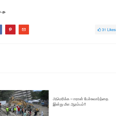
டது.
31
Likes
அமெரிக்க – ஈரான் பேச்சுவார்த்தை
இன்று மீள ஆரம்பம்!!