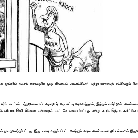
அறை ஒன்றின் வாசல் கதவருகே ஒரு விவசாயி பசுமாட்டுடன் வந்து கதவைத் தட்டுவதுப் ப
 யார்க் டைம்ஸ் பத்திரிகையின் ஆசிரியர் ஆண்ட்ரூ ரோசெந்தால், இந்தக் கார்ட்டூன் விண்வெ
 வெளியாக இனி இல்லை என்பதைக் காட்டவே வரையப்பட்டது என்று கூறி, இந்தக் கார்ட்டூனா
ல் நிறைவேற்றப்பட்டது. இது வரை அனுப்பப்பட்ட வேற்றுக் கிரக விண்வெளி திட்டங்களில் இது