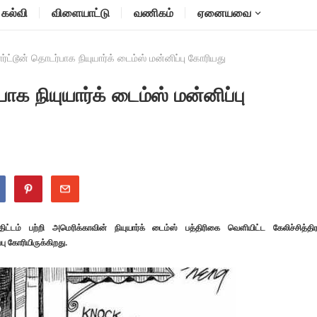
கல்வி
விளையாட்டு
வணிகம்
ஏனையவை
ர்ட்டூன் தொடர்பாக நியுயார்க் டைம்ஸ் மன்னிப்பு கோரியது
ாக நியுயார்க் டைம்ஸ் மன்னிப்பு
டம் பற்றி அமெரிக்காவின் நியுயார்க் டைம்ஸ் பத்திரிகை வெளியிட்ட கேலிச்சித்திர
பு கோரியிருக்கிறது.