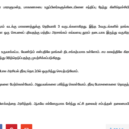
் பாராளுமன்ற, மாகாணசபை உறுப்பினர்களுக்கிடையிலான சந்திப்பு நேற்று கிளிநொச்சியி
 நாம் வடக்கு மாகாணத்துக்கு தெரிவாகி 3 வருடங்களாகிறது. இந்த 3வருடங்களில் நாங்க
ரு செயலைப் புரிவதற்கு மத்திய அரசாங்கம் எவ்வளவு தூரம் தடையாக இருந்து வருகிற
ருவாக்கப்பட வேண்டும் என்பதிலே நாங்கள் திடசங்கற்பமாக உள்ளோம். சம காலத்திலே கிர
பிரித்தெடுப்பதற்கு முயற்சிக்கப்படுகிறது.
போல அரசியல் தீர்வு தொடர்பில் ஒருமித்து செயற்படுவோம்.
தாய்வுகளை மேற்கொள்வோம். அனுபவங்களை பகிர்ந்து கொள்வோம். தீர்வு யோசனைகளை தொகுத்
ிளக்கத்தை அளித்தார். ஆகவே எல்லோருமாக சேர்ந்து கட்சி தலைவர் சம்பந்தன் தலைமையி