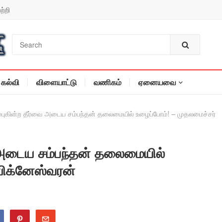
ற்றி
கல்வி
விளையாட்டு
வணிகம்
ஏனையவை
ம்புகின்ற தீர்வை அடைய சம்பந்தன் தலைமையில் உழைப்போம்! – முதலமைச்சர்
ை அடைய சம்பந்தன் தலைமையில்
விக்னேஸ்வரன்