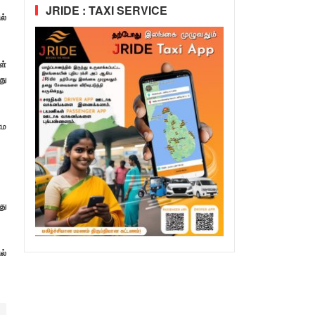
JRIDE : TAXI SERVICE
ல்
ள்
து
ாம
து
ல்