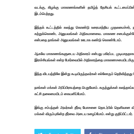
வடக்கு, கிழக்கு மாகாணங்களின் தமிழ்த் தேசியக் கூட்டமைப்பின
இடம்பெற்றது.
இந்தக் கூட்டத்தில் கலந்து கொண்டு உரையாற்றிய முதலமைச்சர்,
கற்றுக்கொண்ட அனுபவங்கள் அதிகமானவை. மாகாண சபைக்குள்ளே ஒ
என்பதை நாங்கள் அனுபவங்கள் ஊடாக கண்டு கொண்டோம்.
ஆகவே மாகாணங்களுடைய அதிகாரம் என்பது பகிரப்பட முடியாததாக உ
இராச்சியங்கள் என்ற போர்வையில் அதிகாரத்தை மாகாணசபையிடமிருந்து 
இந்த விடயத்திலே இன்று கூடியிருந்தவர்கள் எல்லோரும் தெரிவித்தது 
நாங்கள் மக்கள் அபிப்பிராயத்தை பெறுவோம். கருத்துக்கள் கலந்
கட்சி தலைமையிடம் கையளிப்போம்.
இங்கு சம்பந்தன் அவர்கள் தீர்வு யோசனை தொடர்பில் தெளிவான வ
மக்கள் விரும்புகின்ற தீர்வை அடைய உழைப்போம். என்று குறிப்பிட்டார்.