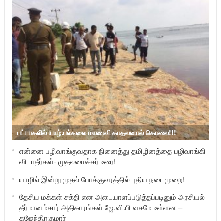
பட்டபகலில் யாழ்.பல்கலை மாணவி காதலனால் கொலை!!!
என்னை பழிவாங்குவதாக நினைத்து தமிழினத்தை பழிவாங்கி
விடாதீர்கள்- முதலமைச்சர் உரை!
யாழில் இன்று முதல் போக்குவரத்தில் புதிய நடைமுறை!
தேசிய மக்கள் சக்தி என அடையாளப்படுத்தப்படினும் அரசியல்
தீர்மானம்சார் அதிகாரங்கள் ஜே.வி.பி வசமே உள்ளன –
கஜேந்திரகுமார்