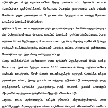
ஈடுபட்டுவரும் பொது எதிர்க்கட்சியினர் நேற்று நான்காம் கட்ட தேங்காய் உடைப்புப்
போராட்டத்தை முன்னெடுத்தனர். இதற்கமைய கொழும்பு முகத்துவாரம் காளி அம்மன்
கோயிலில் பந்துல குணவர்தன எம்.பி. தலைமையில் நேர்த்திக் கடன் வைத்து தேங்காய்
உடைக்கும் போராட்டம் இடம்பெற்றது.
ஒடுக்கப்பட்டுள்ள ஊடக சுதந்திரத்தையும், ஜனநாயகத்தையும், அரசியல் சுதந்திரத்தையும்
மீள பெற்றுக்கொள்ளவும் தேங்காய் உடைப்புப் போராட்டம் முன்னெடுக்கப்படுவதாக பொது
எதிர்க்கட்சியினர் தெரிவித்தனர். மேல்மாகாணசபை உறுப்பினர் ஜெகத்குமாரவின் வீட்டுக்குத்
தாக்குதல் நடத்தியவர்களுக்கு எதிராகவும் அரசுக்கு எதிராக அனைவரும் ஒன்றிணைய
வேண்டும் என்றும் இதன்போது வலியுறுத்தப்பட்டது.
பொது எதிர்க்கட்சியின் மேல்மாகாண சபை உறுப்பினர் ஜெகத்குமாரவும் இதில் கலந்து
கொண்டார். இவர்கள் நேற்றுக் காலை 10.30 மணியளவில் பொது எதிர்க்கட்சியினர்
தேங்காய் உடைத்தனர். இதன் பின்னர் ஊடகங்களுக்குக் கருத்துத் தெரிவித்த பந்துல
குணவர்தன எம்.பி., இன்று நாட்டில் ஊடகத்துறை ஒடுக்கப்பட்டு மக்களுக்குத் தமது
கருத்துகளைத் தெரிவிக்க முடியாதுள்ளது. தமிழ், சிங்களம், முஸ்லிம் யாராயினும்
அவர்களின் கருத்துகளைத் தெரிவிக்க அனுமதியளிக்க வேண்டும்.
அதுவே, ஊடக சுதந்திரமாகும். நாட்டின் நிர்வாகம் சீர்குலைந்துள்ளதால், சகல
தரப்பிலிருந்தும் அரசுக்கு எதிராக மக்கள் எழுச்சியடைகின்றனர். விவசாயிகளின் மானியம்