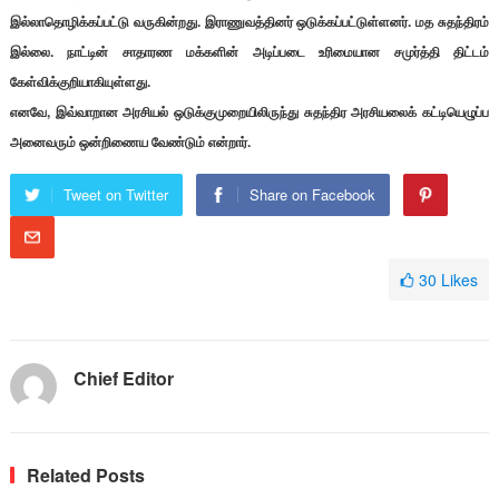
இல்லாதொழிக்கப்பட்டு வருகின்றது. இராணுவத்தினர் ஒடுக்கப்பட்டுள்ளனர். மத சுதந்திரம்
இல்லை. நாட்டின் சாதாரண மக்களின் அடிப்படை உரிமையான சமுர்த்தி திட்டம்
கேள்விக்குறியாகியுள்ளது.
எனவே, இவ்வாறான அரசியல் ஒடுக்குமுறையிலிருந்து சுதந்திர அரசியலைக் கட்டியெழுப்ப
அனைவரும் ஒன்றிணைய வேண்டும் என்றார்.
Tweet on Twitter
Share on Facebook
30
Likes
Chief Editor
Related Posts