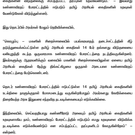
கைதிகளின் விடுதலைக்கு சம்பந்தப்பட்ட தரப்புகள் உதவவேண்டும்.” – இவ்வாறு
உண்ணாவிரதப் போராட்டத்தில் ஈடுபடும் தமிழ் அரசியல் கைதிகளின் உறவுகள்
வேண்டுகோள் விடுத்துள்ளனர்.
இது தொடர்பில் அவர்கள் மேலும் தெரிவிக்கையில்,
“கொழும்பு – மகஸின் சிறைச்சாலையில் பயங்கரவாதத் தடைச்சட்டத்தின் கீழ்
தடுத்துவைக்கப்பட்டுள்ள தமிழ் அரசியல் கைதிகள் 14 பேர் தங்களது விடுதலையை
வலியுறுத்தி கடந்த ஒருவாரமாக உண்ணாவிரதப் போராட்டத்தை நடத்திவருகின்றனர்.
இவர்களுக்கு ஆதரவளிக்கும் வகையில் மகஸின் சிறைச்சாலையிலுள்ள ஏனைய தமிழ்
அரசியல் கைதிகள் நேற்று திங்கட்கிழமை ஒருநாள் அடையாள உண்ணாவிரதப்
போராட்டத்தை மேற்கொண்டனர்.
தொடர் உண்ணாவிரதப் போராட்டத்தில் ஈடுபட்டுள்ள 14 தமிழ் அரசியல் கைதிகளின்
உடல்நிலை நாளுக்குநாள் மோசமடைந்து வருகின்றபோதும் அவர்களது கோரிக்கையை
நிறைவேற்ற அரசு இதுவரை எந்தவித நடவடிக்கையையும் எடுக்கவில்லை.
இந்நிலையில், செய்வதறியாது கண்ணீரோடு அலையும் தமிழ் அரசியல் கைதிகளின்
உறவுகளாகிய நாம், உண்ணாவிரதப் போராட்டத்தில் ஈடுபடும் எமது உறவுகளை விடுவிக்க
நடவடிக்கை எடுக்கவேண்டும் என சம்பந்தப்பட்ட தரப்புகளிடம் கோருகின்றோம்” –
என்றனர்.