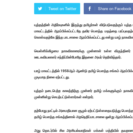
Tweet on Twitter
Share on Facebook
யுத்தத்தின் அதிர்வுகளில் இருந்து தமிழர்கள் விடுபடுவதற்கும் யு
மாவட்டத்தில் ஆரம்பிக்கப்பட்டதே தவிர பௌத்த மதத்தை பரப்புவ
கொள்வதற்கே
இந்த பாடசாலை ஆரம்பிக்கப்பட்டது என்று யாழ் நாகவிகா
வெள்ளிக்கிழமை நாகவிகாரைக்கு முன்னாள் உள்ள விருந்தினர் 
ஊடகவியலாளர் சந்திப்பின்போதே இதனை அவர் தெரிவித்தார்.
யாழ் மாவட்டத்தில் 1958ஆம் ஆண்டு தமிழ் பௌத்த சங்கம் ஆரம்பிக
முடியாத நிலை ஏற்பட்டது.
யுத்தம் நடைபெற்ற காலத்திற்கு முன்னர் தமிழ் மக்களுக்கும் நாக
முன்னின்று செயற்பட்டுள்ளார்கள் என்றார்.
தற்போது நாட்டில் அமைதியான சூழல் ஏற்பட்டுள்ளதையடுத்து பௌத்
தமிழ் பௌத்த சங்கத்தினால் அறநெறிப்பாடசாலை ஒன்று ஆரம்பிக்கப்ப
அது தொடர்பில் சில அரசியல்வாதிகள் மக்கள் மத்தியில் தவறான ப