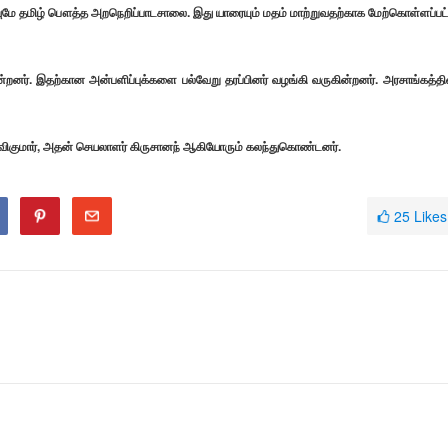
த்தவுமே தமிழ் பௌத்த அறநெறிப்பாடசாலை. இது யாரையும் மதம் மாற்றுவதற்காக மேற்கொள்ளப்பட
ன்றனர். இதற்கான அன்பளிப்புக்களை பல்வேறு தரப்பினர் வழங்கி வருகின்றனர். அரசாங்கத்தி
ரவிகுமார், அதன் செயலாளர் கிருசானந் ஆகியோரும் கலந்துகொண்டனர்.
25
Likes