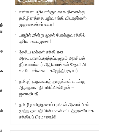
காதலனால் கொலை!!!
என்னை பழிவாங்குவதாக நினைத்து
தமிழினத்தை பழிவாங்கி விடாதீர்கள்-
முதலமைச்சர் உரை!
ழ்
து
யாழில் இன்று முதல் போக்குவரத்தில்
புதிய நடைமுறை!
்ற
தேசிய மக்கள் சக்தி என
அடையாளப்படுத்தப்படினும் அரசியல்
தீர்மானம்சார் அதிகாரங்கள் ஜே.வி.பி
வசமே உள்ளன – கஜேந்திரகுமார்
்க
தமிழர் ஒருவரைத் தாருங்கள் வடக்கு
ஆளுநராக நியமிக்கின்றேன் –
ள்
ஜனாதிபதி
தமிழீழ விடுதலைப் புலிகள் அமைப்பின்
மூத்த தளபதியின் மகள் சட்டத்தரணியாக
ல்
சத்தியப் பிரமாணம்!!
ள்