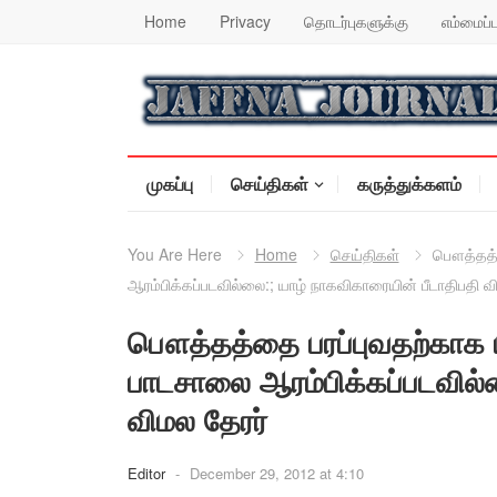
Home
Privacy
தொடர்புகளுக்கு
எம்மைப்ப
முகப்பு
செய்திகள்
கருத்துக்களம்
You Are Here
Home
செய்திகள்
பௌத்தத்த
ஆரம்பிக்கப்படவில்லை:; யாழ் நாகவிகாரையின் பீடாதிபதி வ
பௌத்தத்தை பரப்புவதற்காக 
பாடசாலை ஆரம்பிக்கப்படவில்
விமல தேரர்
Editor
-
December 29, 2012 at 4:10