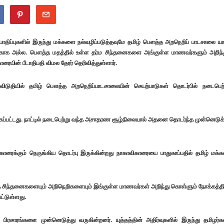
த்த பாதிப்புகளில் இருந்து மக்களை நல்வழிப்படுத்தவுமே தமிழ் பௌத்த அறநெறிப் பாடசாலை யா
தற்காக அல்ல. பௌத்த மதத்தில் உள்ள தர்ம சிந்தனைகளை அங்குள்ள மாணவர்களும் அறிந்
ரையின் பீடாதிபதி விமல தேரர் தெரிவித்துள்ளார்.
விடுதியில் தமிழ் பௌத்த அறநெறிப்பாடசாலையின் செயற்பாடுகள் தொடர்பில் நடைபெற
்கப்பட்டது. நாட்டில் நடைபெற்று வந்த அசாதரண சூழ்நிலையால் அதனை தொடர்ந்த முன்னெடுக
விகாரைக்கும் நெருங்கிய தொடர்பு இருக்கின்றது நாகாவிகாரையை பாதுகாப்பதில் தமிழ் மக்க
த சிந்தனைகளையும் அறிநெறிகளையும் இங்குள்ள மாணவர்கள் அறிந்து கொள்ளும் நோக்கத்தி
ட்டுள்ளது.
ிரசாரங்களை முன்னெடுத்து வருகின்றனர். யுத்தத்தின் அதிர்வுகளில் இருந்து தமிழர்க