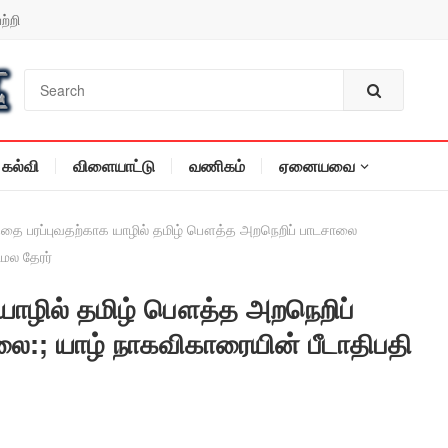
ற்றி
கல்வி
விளையாட்டு
வணிகம்
ஏனையவை
ை பரப்புவதற்காக யாழில் தமிழ் பௌத்த அறநெறிப் பாடசாலை
ிமல தேரர்
யாழில் தமிழ் பௌத்த அறநெறிப்
லை:; யாழ் நாகவிகாரையின் பீடாதிபதி