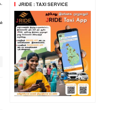
்ட
JRIDE : TAXI SERVICE
ன்