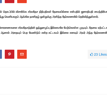
ீறல் தொடர்பில் விசாரிக்க சர்வதேச நீதிபதிகள் தேவையில்லை என்பதில் ஜனாதிபதி மைத்திரிப
து வெளியாகும் ஆங்கில நாளிதழ் ஒன்றுக்கு அளித்த நேர்காணலில் தெரிவித்துள்ளார்.
ன விசாரணைகளை சர்வதேசத்தின் ஒத்துழைப்பு இல்லாமலே மேற்கொள்ள முடியும். தேவை ஏற்பட்டா
ோம் ஆனால் அதையும் பெற வேண்டும் என்ற கட்டாயம் இல்லை எனவும் அவர் அந்த நேர்காணலி
23
Likes