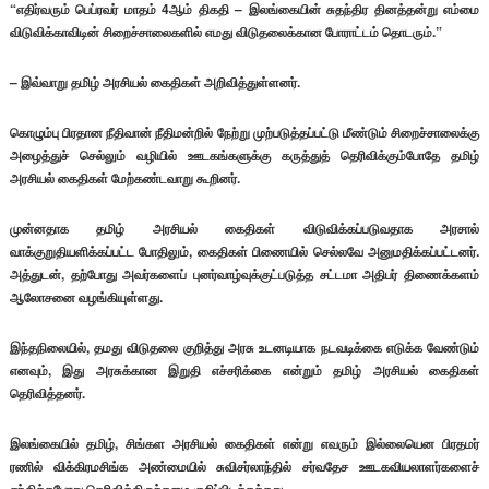
“எதிர்வரும் பெப்ரவர் மாதம் 4ஆம் திகதி – இலங்கையின் சுதந்திர தினத்தன்று எம்மை
விடுவிக்காவிடின் சிறைச்சாலைகளில் எமது விடுதலைக்கான போராட்டம் தொடரும்.”
– இவ்வாறு தமிழ் அரசியல் கைதிகள் அறிவித்துள்ளனர்.
கொழும்பு பிரதான நீதிவான் நீதிமன்றில் நேற்று முற்படுத்தப்பட்டு மீண்டும் சிறைச்சாலைக்கு
அழைத்துச் செல்லும் வழியில் ஊடகங்களுக்கு கருத்துத் தெரிவிக்கும்போதே தமிழ்
அரசியல் கைதிகள் மேற்கண்டவாறு கூறினர்.
முன்னதாக தமிழ் அரசியல் கைதிகள் விடுவிக்கப்படுவதாக அரசால்
வாக்குறுதியளிக்கப்பட்ட போதிலும், கைதிகள் பிணையில் செல்லவே அனுமதிக்கப்பட்டனர்.
அத்துடன், தற்போது அவர்களைப் புனர்வாழ்வுக்குட்படுத்த சட்டமா அதிபர் திணைக்களம்
ஆலோசனை வழங்கியுள்ளது.
இந்தநிலையில், தமது விடுதலை குறித்து அரசு உடனடியாக நடவடிக்கை எடுக்க வேண்டும்
எனவும், இது அரசுக்கான இறுதி எச்சரிக்கை என்றும் தமிழ் அரசியல் கைதிகள்
தெரிவித்தனர்.
இலங்கையில் தமிழ், சிங்கள அரசியல் கைதிகள் என்று எவரும் இல்லையென பிரதமர்
ரணில் விக்கிரமசிங்க அண்மையில் சுவிசர்லாந்தில் சர்வதேச ஊடகவியலாளர்களைச்