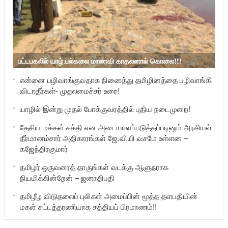
பட்டபகலில் யாழ்.பல்கலை மாணவி காதலனால் கொலை!!!
என்னை பழிவாங்குவதாக நினைத்து தமிழினத்தை பழிவாங்கி
விடாதீர்கள்- முதலமைச்சர் உரை!
யாழில் இன்று முதல் போக்குவரத்தில் புதிய நடைமுறை!
தேசிய மக்கள் சக்தி என அடையாளப்படுத்தப்படினும் அரசியல்
தீர்மானம்சார் அதிகாரங்கள் ஜே.வி.பி வசமே உள்ளன –
கஜேந்திரகுமார்
தமிழர் ஒருவரைத் தாருங்கள் வடக்கு ஆளுநராக
நியமிக்கின்றேன் – ஜனாதிபதி
தமிழீழ விடுதலைப் புலிகள் அமைப்பின் மூத்த தளபதியின்
மகள் சட்டத்தரணியாக சத்தியப் பிரமாணம்!!