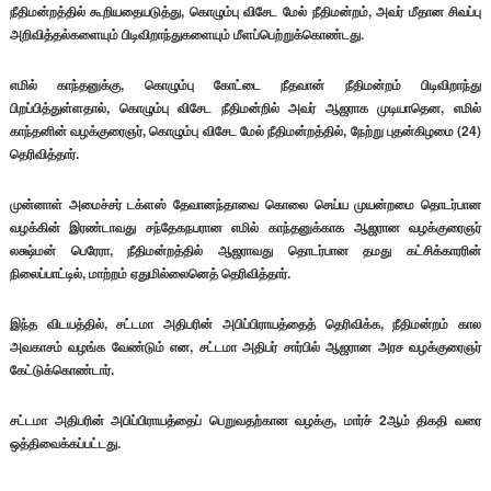
நீதிமன்றத்தில் கூறியதையடுத்து, கொழும்பு விசேட மேல் நீதிமன்றம், அவர் மீதான சிவப்பு
அறிவித்தல்களையும் பிடிவிறாந்துகளையும் மீளப்பெற்றுக்கொண்டது.
எமில் காந்தனுக்கு, கொழும்பு கோட்டை நீதவான் நீதிமன்றம் பிடிவிறாந்து
பிறப்பித்துள்ளதால், கொழும்பு விசேட நீதிமன்றில் அவர் ஆஜராக முடியாதென, எமில்
காந்தனின் வழக்குரைஞர், கொழும்பு விசேட மேல் நீதிமன்றத்தில், நேற்று புதன்கிழமை (24)
தெரிவித்தார்.
முன்னாள் அமைச்சர் டக்ளஸ் தேவானந்தாவை கொலை செய்ய முயன்றமை தொடர்பான
வழக்கின் இரண்டாவது சந்தேகநபரான எமில் காந்தனுக்காக ஆஜரான வழக்குரைஞர்
லக்ஷ்மன் பெரேரா, நீதிமன்றத்தில் ஆஜராவது தொடர்பான தமது கட்சிக்காரரின்
நிலைப்பாட்டில், மாற்றம் ஏதுமில்லைனெத் தெரிவித்தார்.
இந்த விடயத்தில், சட்டமா அதிபரின் அபிப்பிராயத்தைத் தெரிவிக்க, நீதிமன்றம் கால
அவகாசம் வழங்க வேண்டும் என, சட்டமா அதிபர் சார்பில் ஆஜரான அரச வழக்குரைஞர்
கேட்டுக்கொண்டார்.
சட்டமா அதிபரின் அபிப்பிராயத்தைப் பெறுவதற்கான வழக்கு, மார்ச் 2ஆம் திகதி வரை
ஒத்திவைக்கப்பட்டது.