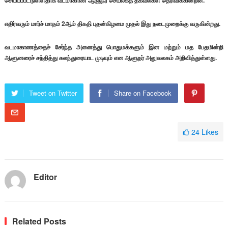
செய்யப்பட்டுள்ளதாக வடமாகாண ஆளுநர் செயலகத் தகவல்கள் தெரிவிக்கின்றன.
எதிர்வரும் மார்ச் மாதம் 2ஆம் திகதி புதன்கிழமை முதல் இது நடைமுறைக்கு வருகின்றது.
வடமாகாணத்தைச் சேர்ந்த அனைத்து பொதுமக்களும் இன மற்றும் மத பேதமின்றி
ஆளுனரைச் சந்தித்து கலந்துரையாட முடியும் என ஆளுநர் அலுவலகம் அறிவித்துள்ளது.
Tweet on Twitter
Share on Facebook
24
Likes
Editor
Related Posts