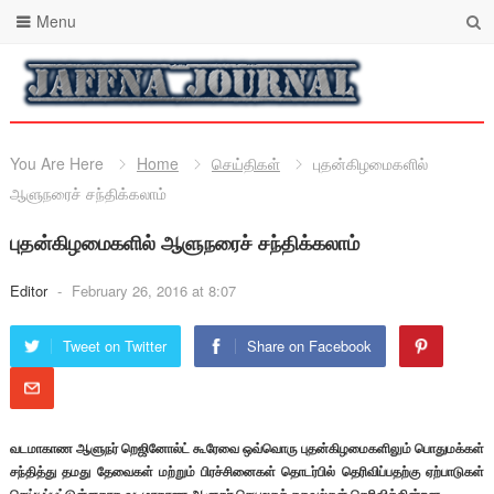
Menu
You Are Here
Home
செய்திகள்
புதன்கிழமைகளில்
ஆளுநரைச் சந்திக்கலாம்
புதன்கிழமைகளில் ஆளுநரைச் சந்திக்கலாம்
Editor
-
February 26, 2016 at 8:07
Tweet on Twitter
Share on Facebook
வடமாகாண ஆளுநர் றெஜினோல்ட் கூரேவை ஒவ்வொரு புதன்கிழமைகளிலும் பொதுமக்கள்
சந்தித்து தமது தேவைகள் மற்றும் பிரச்சினைகள் தொடர்பில் தெரிவிப்பதற்கு ஏற்பாடுகள்