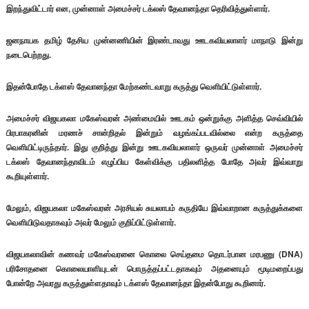
இறந்துவிட்டார் என, முன்னாள் அமைச்சர் டக்லஸ் தேவானந்தா தெரிவித்துள்ளார்.
ஜனநாயக தமிழ் தேசிய முன்னணியின் இரண்டாவது ஊடகவியலாளர் மாநாடு இன்று
நடைபெற்றது.
இதன்போதே டக்ளஸ் தேவானந்தா மேற்கண்டவாறு கருத்து வௌியிட்டுள்ளார்.
அமைச்சர் விஜயகலா மகேஸ்வரன் அண்மையில் ஊடகம் ஒன்றுக்கு அளித்த செவ்வியில்
பிரபாகரனின் மரணச் சான்றிதல் இன்றும் வழங்கப்படவில்லை என்ற கருத்தை
வௌியிட்டிருந்தார். இது குறித்து இன்று ஊடகவியலாளர் ஒருவர் முன்னாள் அமைச்சர்
டக்லஸ் தேவானந்தாவிடம் எழுப்பிய கேள்விக்கு பதிலளித்த போதே அவர் இவ்வாறு
கூறியுள்ளார்.
மேலும், விஜயகலா மகேஸ்வரன் அரசியல் சுயலாபம் கருதியே இவ்வாறான கருத்துக்களை
வௌியிடுவதாகவும் அவர் மேலும் குறிப்பிட்டுள்ளார்.
விஜயகலாவின் கணவர் மகேஸ்வரனை கொலை செய்தமை தொடர்பான மரபணு (DNA)
பரிசோதனை கொலையாளியுடன் பொருத்தப்பட்டதாகவும் அதனையும் மூடிமறைப்பது
போன்றே அவரது கருத்துள்ளதாவும் டக்ளஸ் தேவானந்தா இதன்போது கூறினார்.