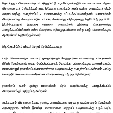
தொடர்ந்தும் விசாரணைக்கு உட்படுத்தப்பட்டு வருகின்றனர்.குறிப்பாக மாணவிகள் மீதான
விசாரணைகள் அதிகரித்துள்ளன. இவ்வாறு நாளாந்தம் சுமார் மூன்று மாணவிகள் வீதம்
வவுனியாவுக்கு அழைக்கப்பட்டு விசாரணைக்கு உட்படுத்தப்படுகின்றனர்.
மாணவர்கள்
விசாரணைக்கு அழைக்கப்படும் விடயம், அவர்களது வீடுகளுக்குத் தெரியப்படுத்தப்பட்டே
இடம்பெறுவதால் இதுவரை எத்தனை மாணவர்கள் இவ்வாறு விசாரணைக்கு
அழைக்கப்பட்டுள்ளனர் என்ற விவரத்தை அறியமுடியவில்லை என்று யாழ். பல்கலைக்கழக
ஆசிரியர்கள் தெரிவித்துள்ளனர்.
இதுதொடர்பில் அவர்கள் மேலும் தெரிவித்ததாவது :
யாழ். பல்கலைக்கழக மாணவர் ஒன்றியத்தைச் சேர்ந்தவர்கள் பயங்கரவாத விசாரணைப்
பிரிவுப் பொலிஸாரால் கைது செய்யப்பட்டதைத் தொடர்ந்து பல்கலைக்கழக மாணவர்களும்,
மாணவிகளும் நாளாந்தம் விசாரணைக்காக வவுனியாவுக்கு அழைக்கப்படுகின்றனர். அங்கு
மணித்தியாலக் கணக்கில் அவர்கள் விசாரணைக்குட்படுத்தப்படுகின்றனர்.
நாளாந்தம் சுமார் மூன்று மாணவிகள் வீதம் வவுனியாவுக்கு அழைக்கப்பட்டு
விசாரணைக்குட்படுத்தப்படுகின்றனர்.
கடந்தவாரம் விசாரணைக்காக நான்கு மாணவிகளை வருமாறு பயங்கரவாதப் பொலிஸார்
அறிவித்தனர். பின்னர் இரண்டு மாணவிகளை மாத்திரம் வவுனியாவுக்கு வரும்படியும்,