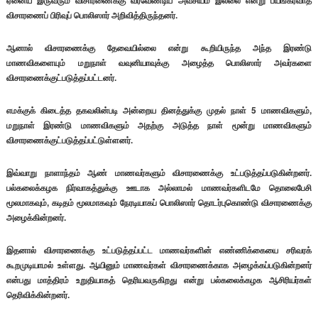
ஏனைய இருவரும் விசாரணைக்கு வரவேண்டிய அவசியம் இல்லை என்று பயங்கரவாத
விசாரணைப் பிரிவுப் பொலிஸார் அறிவித்திருந்தனர்.
ஆனால் விசாரணைக்கு தேவையில்லை என்று கூறியிருந்த அந்த இரண்டு
மாணவிகளையும் மறுநாள் வவுனியாவுக்கு அழைத்த பொலிஸார் அவர்களை
விசாரணைக்குட்படுத்தப்பட்டனர்.
எமக்குக் கிடைத்த தகவலின்படி அன்றைய தினத்துக்கு முதல் நாள் 5 மாணவிகளும்,
மறுநாள் இரண்டு மாணவிகளும் அதற்கு அடுத்த நாள் மூன்று மாணவிகளும்
விசாரணைக்குட்படுத்தப்பட்டுள்ளனர்.
இவ்வாறு நாளாந்தம் ஆண் மாணவர்களும் விசாரணைக்கு உட்படுத்தப்படுகின்றனர்.
பல்கலைக்கழக நிர்வாகத்துக்கு ஊடாக அல்லாமல் மாணவர்களிடமே தொலைபேசி
மூலமாகவும், கடிதம் மூலமாகவும் நேரடியாகப் பொலிஸார் தொடர்புகொண்டு விசாரணைக்கு
அழைக்கின்றனர்.
இதனால் விசாரணைக்கு உட்படுத்தப்பட்ட மாணவர்களின் எண்ணிக்கையை சரிவரக்
கூறமுடியாமல் உள்ளது. ஆயினும் மாணவர்கள் விசாரணைக்காக அழைக்கப்படுகின்றனர்
என்பது மாத்திரம் உறுதியாகத் தெரியவருகிறது என்று பல்கலைக்கழக ஆசிரியர்கள்
தெரிவிக்கின்றனர்.