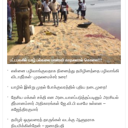
பட்டபகலில் யாழ்.பல்கலை மாணவி காதலனால் கொலை!!!
என்னை பழிவாங்குவதாக நினைத்து தமிழினத்தை பழிவாங்கி
விடாதீர்கள்- முதலமைச்சர் உரை!
யாழில் இன்று முதல் போக்குவரத்தில் புதிய நடைமுறை!
தேசிய மக்கள் சக்தி என அடையாளப்படுத்தப்படினும் அரசியல்
தீர்மானம்சார் அதிகாரங்கள் ஜே.வி.பி வசமே உள்ளன –
கஜேந்திரகுமார்
தமிழர் ஒருவரைத் தாருங்கள் வடக்கு ஆளுநராக
நியமிக்கின்றேன் – ஜனாதிபதி