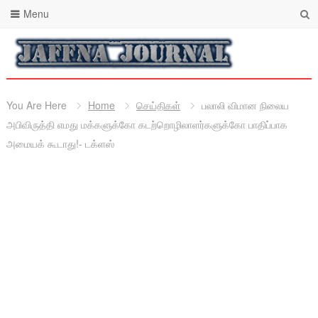
Menu
You Are Here
Home
செய்திகள்
பலாலி விமான நிலைய
அபிவிருத்தி எமது மக்களுக்கோ கடற்றொழிலாளர்களுக்கோ பாதிப்பாக
அமையக் கூடாது!- டக்ளஸ்