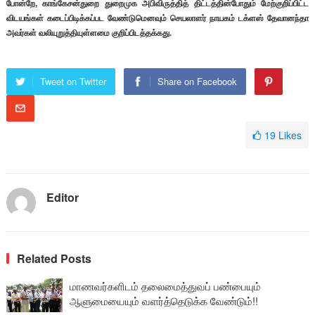
போன்றே, காங்கேசன்துறை துறைமுக அபிவிருத்தித் திட்டத்தின்போதும் மேற்குறிப்பிட்ட
விடயங்கள் கடைப்பிடிக்கப்பட வேண்டுமெனவும் செயலாளர் நாயகம் டக்ளஸ் தேவானந்தா
அவர்கள் வலியுறுத்தியுள்ளமை குறிப்பிடத்தக்கது.
Tweet on Twitter
Share on Facebook
19
Likes
Editor
Related Posts
மாணவர்களிடம் தலைமைத்துவப் பண்பையும்
ஆளுமையையும் வளர்த்தெடுக்க வேண்டும்!!