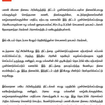
பலாலி விமான நிலைய அபிவிருத்தித் திட்டம் முன்னெடுக்கப்படவுள்ள நிலையில்,எமது
மக்களுக்குச் சொந்தமான காணி, நிலங்களுக்கோ, கடற்றொழிலாளர்களின்
வாழ்வாதாரங்களுக்கோ பாதிப்பு ஏற்படாத வகையில் இத் திட்டம் முன்னெடுக்கப்படுவது
அவசியமாகுமென ஈழ மக்கள் ஜனநாயகக்கட்சி(ஈ.பி.டி.பி.)யின் செயலாளர் நாயகம் டக்ளஸ்
தேவாதனந்தா அவர்கள் அரசாங்கத்திடம் வலியுறுத்தியுள்ளார்.
இவ் விடயம் தொடர்பாக மேலும் தெரிவித்துள்ள செயலாளர் நாயகம் அவர்கள்,
கடந்தகால ஆட்சியின்போது இத் திட்டத்தை முன்னெடுப்பதற்கான ஏற்பாடுகள் எம்மால்
சமர்ப்பிக்கப்பட்டு, அதற்கு இந்திய அரசின் உதவியும் வழங்கப்படுவதாக உறுதி
செய்யப்பட்டிருந்தது. எனினும், எமது மக்களின் மீள் குடியேற்றம் தொடர்பில் உரிய ஏற்பாடுகள்
முன்னெடுக்கப்படும் வரையில் இத் திட்டத்தை தாமதப்படுத்த வேண்டிய நிலை
எமக்கேற்பட்டது. இந்த நிலையில், இத்திட்டம் பற்றி இப்போது மீண்டும் பிரஸ்தாபிக்கப்பட்டு
வருகிறது.
இவ்வாறான பாரிய அபிவிருத்தித் திட்டங்கள் எமது பகுதியில் முன்னெடுக்கப்படுவது
வரவேற்கத்தக்கது. எனினும், அவை எமது மக்களின் வாழ்விடங்களுக்கோ,
வாழ்வாதாரங்களுக்கோ பாதிப்பாக அமைந்துவிடக் கூடாது. இது தொடர்பில் அரசாங்கம்
அதிக அக்கறை கொண்டு செயற்பட வேண்டுமெனவும் பலாலி விமான நிலைய அபிவிருத்தி