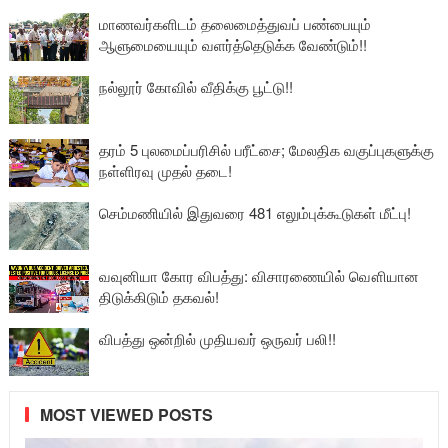
மாணவர்களிடம் தலைமைத்துவப் பண்பையும்
ஆளுமையையும் வளர்த்தெடுக்க வேண்டும்!!
நல்லூர் கோவில் வீதிக்கு பூட்டு!!
தரம் 5 புலமைப்பரிசில் பரீட்சை; மேலதிக வகுப்புகளுக்கு
நள்ளிரவு முதல் தடை!
செம்மணியில் இதுவரை 481 எலும்புக்கூடுகள் மீட்பு!
வவுனியா கோர விபத்து: விசாரணையில் வௌியான
திடுக்கிடும் தகவல்!
விபத்து ஒன்றில் முதியவர் ஒருவர் பலி!!
MOST VIEWED POSTS