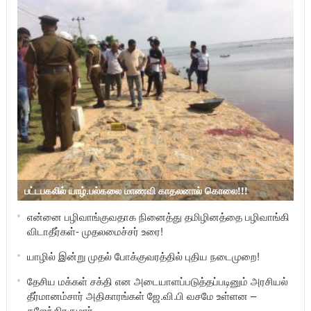
பட்டபகலில் யாழ்.பல்கலை மாணவி காதலனால் கொலை!!!
என்னை பழிவாங்குவதாக நினைத்து தமிழினத்தை பழிவாங்கி
விடாதீர்கள்- முதலமைச்சர் உரை!
யாழில் இன்று முதல் போக்குவரத்தில் புதிய நடைமுறை!
தேசிய மக்கள் சக்தி என அடையாளப்படுத்தப்படினும் அரசியல்
தீர்மானம்சார் அதிகாரங்கள் ஜே.வி.பி வசமே உள்ளன –
கஜேந்திரகுமார்