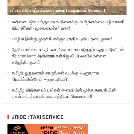
பட்டபகலில் யாழ்.பல்கலை மாணவி காதலனால் கொலை!!!
என்னை பழிவாங்குவதாக நினைத்து தமிழினத்தை பழிவாங்கி
விடாதீர்கள்- முதலமைச்சர் உரை!
யாழில் இன்று முதல் போக்குவரத்தில் புதிய நடைமுறை!
தேசிய மக்கள் சக்தி என அடையாளப்படுத்தப்படினும் அரசியல்
தீர்மானம்சார் அதிகாரங்கள் ஜே.வி.பி வசமே உள்ளன –
கஜேந்திரகுமார்
தமிழர் ஒருவரைத் தாருங்கள் வடக்கு ஆளுநராக
நியமிக்கின்றேன் – ஜனாதிபதி
தமிழீழ விடுதலைப் புலிகள் அமைப்பின் மூத்த தளபதியின்
மகள் சட்டத்தரணியாக சத்தியப் பிரமாணம்!!
JRIDE : TAXI SERVICE