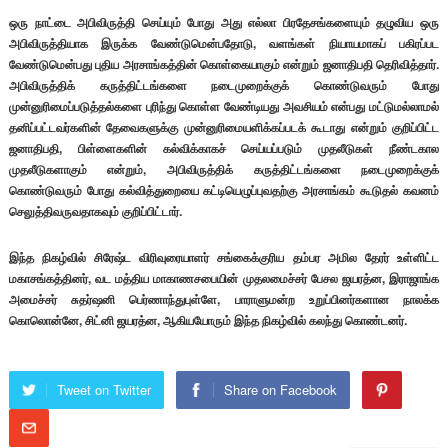
ஒரு நாட்டை அபிவிருத்தி செய்யும் போது அது எல்லா பிரதேசங்களையும் தழுவிய ஒரு
அபிவிருத்தியாக இருக்க வேண்டுமென்பதோடு, வளங்கள் நியாயமாகப் பகிரப்பட
வேண்டுமென்பது புதிய அரசாங்கத்தின் கொள்கையாகும் என்றும் ஜனாதிபதி தெரிவித்தார்.
அபிவிருத்திக் கருத்திட்டங்களை நடைமுறைக்குக் கொண்டுவரும் போது
முன்னுரிமைப்படுத்தல்களை புரிந்து கொள்ள வேண்டியது அவசியம் என்பது மட்டுமல்லாமல்
தனிப்பட்டவர்களின் தேவைகளுக்கு முன்னுரிமையளிக்கப்படக் கூடாது என்றும் குறிப்பிட்ட
ஜனாதிபதி, பிள்ளைகளின் கல்விக்காகச் செய்யப்படும் முதலீடுகள் நீண்டகால
முதலீடுகளாகும் என்றும், அபிவிருத்திக் கருத்திட்டங்களை நடைமுறைக்குக்
கொண்டுவரும் போது கல்வித்துறையை கட்டியெழுப்புவதற்கு அரசாங்கம் கூடுதல் கவனம்
செலுத்திவருவதாகவும் குறிப்பிட்டார்.
இந்த நிகழ்வில் சிரேஷ்ட விரிவுரையாளர் சங்கைக்குரிய தம்பர அமில தேரர் உள்ளிட்ட
மகாசங்கத்தினர், வட மத்திய மாகாணசபையின் முதலமைச்சர் பேசல ஜயரத்ன, இராஜாங்க
அமைச்சர் சுதர்ஷனி பெர்ணாந்துபுள்ளே, பாராளுமன்ற உறுப்பினர்களான நாலக்க
கொலொன்னே, சிட்னி ஜயரத்ன, ஆகியயோரும் இந்த நிகழ்வில் கலந்து கொண்டனர்.
Tweet on Twitter
Share on Facebook