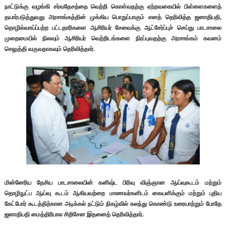
நாட்டுக்கு வழங்கி சர்வதேசத்தை வெற்றி கொள்வதற்கு ஏற்றவகையில் பிள்ளைகளைத்
தயார்படுத்துவது அரசாங்கத்தின் முக்கிய பொறுப்பாகும் எனத் தெரிவித்த ஜனாதிபதி,
தொழில்வாய்ப்பற்ற பட்டதாரிகளை ஆசிரியர் சேவைக்கு ஆட்சேர்ப்புச் செய்து பாடசாலை
முறைமையில் நிலவும் ஆசிரியர் வெற்றிடங்களை நிரப்புவதற்கு அரசாங்கம் கவனம்
செலுத்தி வருவதாகவும் தெரிவித்தார்.
மின்னேரிய தேசிய பாடசாலையின் கனிஷ்ட பிரிவு விஞ்ஞான ஆய்வுகூடம் மற்றும்
தொழிநுட்ப ஆய்வு கூடம் ஆகியவற்றை மாணவர்களிடம் கையளிக்கும் மற்றும் புதிய
கேட்போர் கூடத்திற்கான அடிக்கல் நட்டும் நிகழ்வில் கலந்து கொண்டு உரையாற்றும் போதே
ஜனாதிபதி மைத்திரிபால சிறிசேன இதனைத் தெரிவித்தார்.