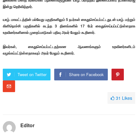
இலங்கை மனித உரிமைகள் ஆணைக்குழுவின் யாழ். பிராந்திய இணைப்பாளர் த.கனகராஜ்
இன்று தெரிவித்தார்.
யாழ். மாவட்டத்தின் பல்வேறு பகுதிகளிலும் 5 நபர்கள் கைதுசெய்யப்பட்டதுடன் யாழ். மற்றும்
கிளிநொச்சி பகுதிகளில் கடந்த 3 தினங்களில் 17 பேர் கைதுசெய்யப்பட்டுள்ளதாக
உறவினர்களினால் முறைப்பாடுகள் பதிவு அவர் மேலும் கூறினார்.
இவர்கள், கைதுசெய்யப்பட்டதற்கான ஆவணங்களும் உறவினர்களிடம்
வழங்கப்பட்டுள்ளதாகவும் அவர் மேலும் கூறினார்.
Tweet on Twitter
Share on Facebook
31
Likes
Editor