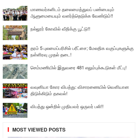
மாணவர்களிடம் தலைமைத்துவப் பண்பையும்
ஆளுமையையும் வளர்த்தெடுக்க வேண்டும்!!
நல்லூர் கோவில் வீதிக்கு பூட்டு!!
தரம் 5 புலமைப்பரிசில் பரீட்சை; மேலதிக வகுப்புகளுக்கு
நள்ளிரவு முதல் தடை!
செம்மணியில் இதுவரை 481 எலும்புக்கூடுகள் மீட்பு!
வவுனியா கோர விபத்து: விசாரணையில் வௌியான
திடுக்கிடும் தகவல்!
விபத்து ஒன்றில் முதியவர் ஒருவர் பலி!!
MOST VIEWED POSTS