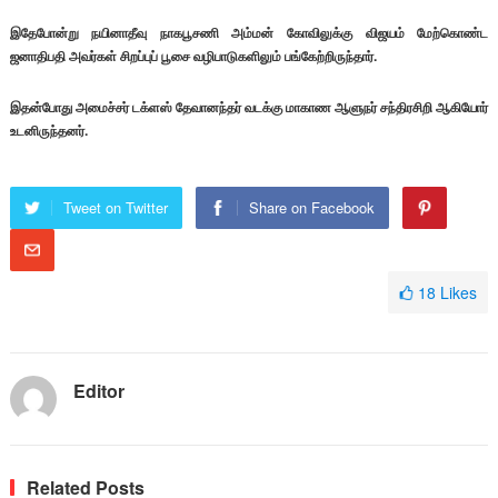
இதேபோன்று நயினாதீவு நாகபூசணி அம்மன் கோவிலுக்கு விஜயம் மேற்கொண்ட
ஜனாதிபதி அவர்கள் சிறப்புப் பூசை வழிபாடுகளிலும் பங்கேற்றிருந்தார்.
இதன்போது அமைச்சர் டக்ளஸ் தேவானந்தர் வடக்கு மாகாண ஆளுநர் சந்திரசிறி ஆகியோர்
உடனிருந்தனர்.
Tweet on Twitter
Share on Facebook
18
Likes
Editor
Related Posts