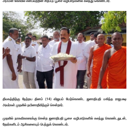
அம்மன் கோவில் என்பவற்றின் சிறப்புப் பூசை வழிபாடுகளில் கலந்து கொண்டார்.
தீவகத்திற்கு நேற்றய தினம் (14) விஜயம் மேற்கொண்ட ஜனாதிபதி மகிந்த ராஜபக்ஷ
அவர்கள் முதலில் நயினாதீவிற்குச் சென்றார்.
முதலில் நாகவிகாரைக்கு சென்ற ஜனாதிபதி பூசை வழிபாடுகளில் கலந்து கொண்டதுடன்,
தேரர்களிடம் ஆசிகளையும் பெற்றுக் கொண்டார்.