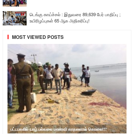
டெங்கு காய்ச்சல் : இதுவரை 89,639 பேர் பாதிப்பு ;
உயிரிழப்புகள் 65 ஆக அதிகரிப்பு!
MOST VIEWED POSTS
பட்டபகலில் யாழ்.பல்கலை மாணவி காதலனால் கொலை!!!