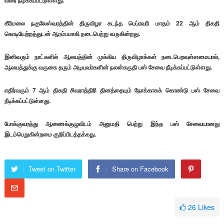
வரை நீடிக்கப்பட்டுள்ளது.
கீரிமலை நகுலேஸ்வரத்தின் திருவிழா கடந்த பெப்ரவரி மாதம் 22 ஆம் திகதி
கொடியேற்றத்துடன் ஆரம்பமாகி நடைபெற்று வருகின்றது.
இனிவரும் நாட்களில் ஆலயத்தின் முக்கிய திருவிழாக்கள் நடைபெறவுள்ளமையால்,
ஆலயத்துக்கு வருகை தரும் அடியவர்களின் நலன்கருதி பஸ் சேவை நீடிக்கப்பட்டுள்ளது.
எதிர்வரும் 7 ஆம் திகதி சிவராத்திரி தினத்தையும் நோக்காகக் கொண்டு பஸ் சேவை
நீடிக்கப்பட்டுள்ளது.
போக்குவரத்து ஆணைக்குழுவிடம் அனுமதி பெற்று இந்த பஸ் சேவையானது
இடம்பெறுகின்றமை குறிப்பிடத்தக்கது.
Tweet on Twitter
Share on Facebook
26
Likes