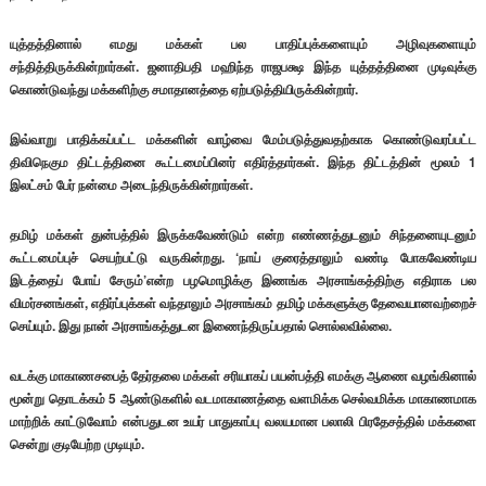
யுத்தத்தினால் எமது மக்கள் பல பாதிப்புக்களையும் அழிவுகளையும்
சந்தித்திருக்கின்றார்கள். ஜனாதிபதி மஹிந்த ராஜபக்ஷ இந்த யுத்தத்தினை முடிவுக்கு
கொண்டுவந்து மக்களிற்கு சமாதானத்தை ஏற்படுத்தியிருக்கின்றார்.
இவ்வாறு பாதிக்கப்பட்ட மக்களின் வாழ்வை மேம்படுத்துவதற்காக கொண்டுவரப்பட்ட
திவிநெகும திட்டத்தினை கூட்டமைப்பினர் எதிர்த்தார்கள். இந்த திட்டத்தின் மூலம் 1
இலட்சம் பேர் நன்மை அடைந்திருக்கின்றார்கள்.
தமிழ் மக்கள் துன்பத்தில் இருக்கவேண்டும் என்ற எண்ணத்துடனும் சிந்தனையுடனும்
கூட்டமைப்புச் செயற்பட்டு வருகின்றது. ‘நாய் குரைத்தாலும் வண்டி போகவேண்டிய
இடத்தைப் போய் சேரும்’என்ற பழமொழிக்கு இணங்க அரசாங்கத்திற்கு எதிராக பல
விமர்சனங்கள், எதிர்ப்புக்கள் வந்தாலும் அரசாங்கம் தமிழ் மக்களுக்கு தேவையானவற்றைச்
செய்யும். இது நான் அரசாங்கத்துடன இணைந்திருப்பதால் சொல்லவில்லை.
வடக்கு மாகாணசபைத் தேர்தலை மக்கள் சரியாகப் பயன்பத்தி எமக்கு ஆணை வழங்கினால்
மூன்று தொடக்கம் 5 ஆண்டுகளில் வடமாகாணத்தை வளமிக்க செல்வமிக்க மாகாணமாக
மாற்றிக் காட்டுவோம் என்பதுடன உயர் பாதுகாப்பு வலயமான பலாலி பிரதேசத்தில் மக்களை
சென்று குடியேற்ற முடியும்.