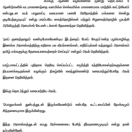
எமக்கு ஆணை வழங்கினால் மூன்று தொடக்கம் 5
ஆண்டுகளில் வடமாகாணத்தை வளமிக்க செல்வமிக்க மாகாணமாக மாற்றிக் காட்டுவோம்
என்பதுடன உயர் பாதுகாப்பு வலயமான பலாலி பிரதேசத்தில் மக்களை சென்று
குடியேற்றமுடியும்’
என்று பாரம்பரிய கைத்தொழில்கள் மற்றும் சிறுகைத்தொழில் முயற்சி
அபிவிருத்தி அமைச்சர் கே.என் டக்ளஸ் தேவானந்தா தெரிவித்தார்.
‘நாய் குரைத்தாலும் வண்டிபோகவேண்டிய இடத்தைப் போய் சேரும்’என்ற பழமொழிக்கு
இணங்க அரசாங்கத்திற்கு எதிராக பல விமர்சனங்கள், எதிர்ப்புக்கள் வந்தாலும் அரசாங்கம்
தமிழ் மக்களுக்கு தேவையானவற்றைச் செய்யும்’ என்றும் அவர் தெரிவித்தார்.
யாழ்.மாவட்டத்தில் புதிதாக தெரிவு செய்யப்பட்ட சமூர்த்தி உத்தியோகஸ்தர்களுக்கான
நியமனக்கடிதங்கள் வழங்கும் நிகழ்வில் கலந்துகொண்டு உரையாற்றும்போதே அவர்
இதனை தெரிவித்தார்.
இங்கு தொடர்ந்தும் உரையாற்றிய அவர்,
‘பொதுமக்கள் துன்பத்துடன் இருக்கவேண்டும் என்பதே கூட்டமைப்பின் நோக்கமும்
சிந்தனையுமாக இருக்கின்றது.
இந்த அரசாங்கத்துடன் எமது பிரச்சனையை பேசித் தீர்வுகாணமுடியும் என்று நான்
நம்புகின்றேன்.