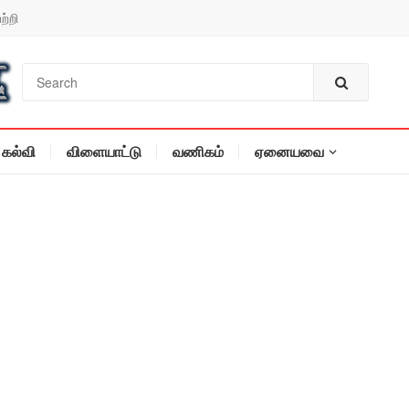
ற்றி
கல்வி
விளையாட்டு
வணிகம்
ஏனையவை