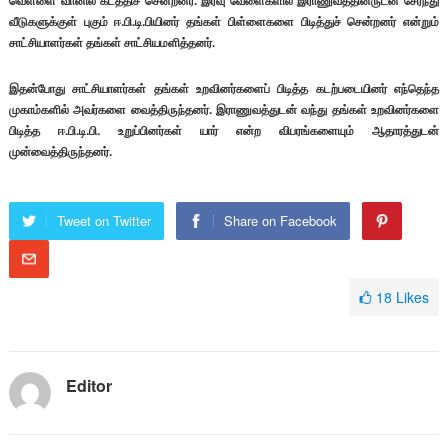
வெள்ளை வானில் கடத்திச் சென்றனர். இரவு வேளைகளில் இராணுவத்தினருடன் சேர்ந்து
வீடுகளுக்குள் புகும் ஈ.பி.டி.பியினர் தங்கள் பிள்ளைகளை பிடித்துச் சென்றனர் என்றும்
சாட்சியாளர்கள் தங்கள் சாட்சியமளித்தனர்.
இதன்போது சாட்சியாளர்கள் தங்கள் உறவினர்களைப் பிடித்த கடற்படையினர் எந்தெந்த
முகாம்களில் அவர்களை வைத்திருந்தனர். இராணுவத்துடன் வந்து தங்கள் உறவினர்களை
பிடித்த ஈ.பி.டி.பி. உறுப்பினர்கள் யார் என்ற விபரங்களையும் ஆதாரத்துடன்
முன்வைத்திருந்தனர்.
Tweet on Twitter
Share on Facebook
18
Likes
Editor