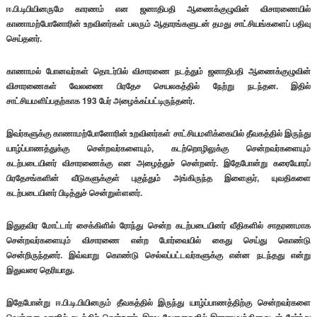
ஈ.பி.டிபியினருமே காரணம் என ஜனாதிபதி ஆணைக்குழுவின் விசாரணையில்
காணாமற்போனோரின் உறவினர்கள் பலரும் ஆதாரங்களுடன் தமது சாட்சியங்களைப் பதிவு
செய்தனர்.
காணாமல் போனவர்கள் தொடர்பில் விசாரணை நடத்தும் ஜனாதிபதி ஆணைக்குழுவின்
விசாரணைகள் வேலணை பிரதேச செயலகத்தில் நேற்று நடந்தன. இதில்
சாட்சியமளிப்பதற்காக 193 பேர் அழைக்கப்பட்டிருந்தனர்.
இவர்களுக்கு காணாமற்போனோரின் உறவினர்கள் சாட்சியமளிக்கையில் தீவகத்தில் இருந்து
யாழ்ப்பாணத்துக்கு சென்றவர்களையும், கடற்றொழிலுக்கு சென்றவர்களையும்
கடற்படையினர் விசாரணைக்கு என அழைத்துச் சென்றனர். இதேபோன்று கரையோரப்
பிரதேசங்களின் வீடுகளுக்குள் புகுந்தும் அங்கிருந்த இளைஞர், யுவதிகளை
கடற்படையினர் பிடித்துச் சென்றுள்ளனர்.
இதுதவிர மோட்டார் சைக்கிளில் ரோந்து சென்ற கடற்படையினர் வீதிகளில் சாதரணமாக
சென்றவர்களையும் விசாரணை என்ற போர்வையில் கைது செய்து கொண்டு
சென்றிருந்தனர். இவ்வாறு கொண்டு செல்லப்பட்டவர்களுக்கு என்ன நடந்தது என்று
இதுவரை தெரியாது.
இதேபோன்று ஈ.பி.டி.பியினரும் தீவகத்தில் இருந்து யாழ்ப்பாணத்திற்கு சென்றவர்களை