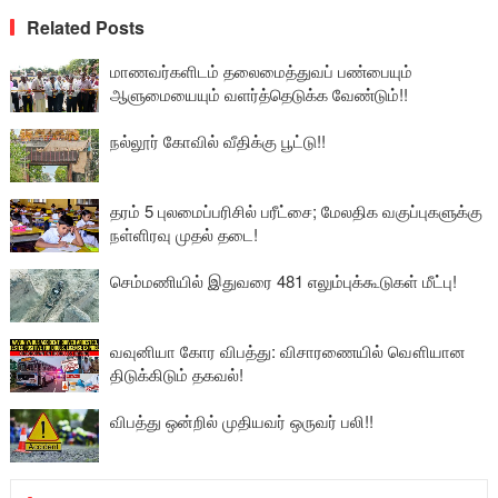
Related Posts
மாணவர்களிடம் தலைமைத்துவப் பண்பையும்
ஆளுமையையும் வளர்த்தெடுக்க வேண்டும்!!
நல்லூர் கோவில் வீதிக்கு பூட்டு!!
தரம் 5 புலமைப்பரிசில் பரீட்சை; மேலதிக வகுப்புகளுக்கு
நள்ளிரவு முதல் தடை!
செம்மணியில் இதுவரை 481 எலும்புக்கூடுகள் மீட்பு!
வவுனியா கோர விபத்து: விசாரணையில் வௌியான
திடுக்கிடும் தகவல்!
விபத்து ஒன்றில் முதியவர் ஒருவர் பலி!!