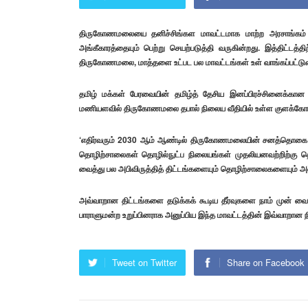
திருகோணமலையை தனிச்சிங்கள மாவட்டமாக மாற்ற அரசாங்கம்
அங்கீகாரத்தையும் பெற்று செயற்படுத்தி வருகின்றது. இத்திட்டத
திருகோணமலை, மாத்தளை உட்பட பல மாவட்டங்கள் உள் வாங்கப்பட்டுள்ளன
தமிழ் மக்கள் பேரவையின் தமிழ்த் தேசிய இனப்பிரச்சினைக்கான
மணியளவில் திருகோணமலை தபால் நிலைய வீதியில் உள்ள குளக்கோட்டன்
‘எதிர்வரும் 2030 ஆம் ஆண்டில் திருகோணமலையின் சனத்தொகை 10 இ
தொழிற்சாலைகள் தொழில்நுட்ப நிலையங்கள் முதலியனவற்றிற்கு 
வைத்து பல அபிவிருத்தித் திட்டங்களையும் தொழிற்சாலைகளையும் அம
அவ்வாறான திட்டங்களை தடுக்கக் கூடிய தீர்வுகளை நாம் முன் வை
பாராளுமன்ற உறுப்பினராக அனுப்பிய இந்த மாவட்டத்தின் இவ்வாறான நி
Tweet on Twitter
Share on Facebook