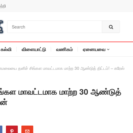
ற்றி
கல்வி
விளையாட்டு
வணிகம்
ஏனையவை
லையை தனிச் சிங்கள மாவட்டமாக மாற்ற 30 ஆண்டுத் திட்டம்! – சுரேஸ்
கள மாவட்டமாக மாற்ற 30 ஆண்டுத்
ரன்