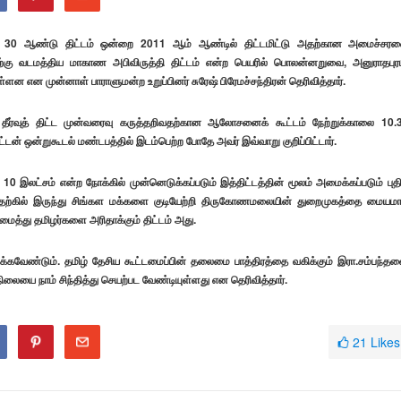
 30 ஆண்டு திட்டம் ஒன்றை 2011 ஆம் ஆண்டில் திட்டமிட்டு அதற்கான அமைச்சர
்திற்கு வடமத்திய மாகாண அபிவிருத்தி திட்டம் என்ற பெயரில் பொலன்னறுவை, அனுராதபுரம
 என முன்னாள் பாராளுமன்ற உறுப்பினர் சுரேஷ் பிரேமச்சந்திரன் தெரிவித்தார்.
 தீர்வுத் திட்ட முன்வரைவு கருத்தறிவதற்கான ஆலோசனைக் கூட்டம் நேற்றுக்காலை 10.
 ஒன்றுகூடல் மண்டபத்தில் இடம்பெற்ற போதே அவர் இவ்வாறு குறிப்பிட்டார்.
லட்சம் என்ற நோக்கில் முன்னெடுக்கப்படும் இத்திட்டத்தின் மூலம் அமைக்கப்படும் புத
தெற்கில் இருந்து சிங்கள மக்களை குடியேற்றி திருகோணமலையின் துறைமுகத்தை மையம
ைத்து தமிழர்களை அரிதாக்கும் திட்டம் அது.
க்கவேண்டும். தமிழ் தேசிய கூட்டமைப்பின் தலைமை பாத்திரத்தை வகிக்கும் இரா.சம்பந்த
லையை நாம் சிந்தித்து செயற்பட வேண்டியுள்ளது என தெரிவித்தார்.
21
Likes