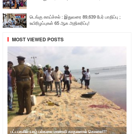
டெங்கு காய்ச்சல் : இதுவரை 89,639 பேர் பாதிப்பு ;
உயிரிழப்புகள் 65 ஆக அதிகரிப்பு!
MOST VIEWED POSTS
பட்டபகலில் யாழ்.பல்கலை மாணவி காதலனால் கொலை!!!