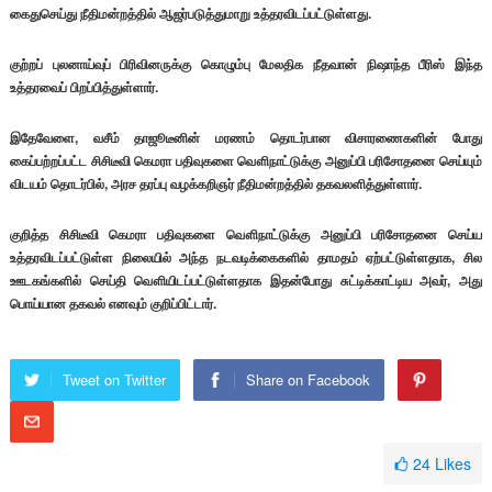
கைதுசெய்து நீதிமன்றத்தில் ஆஜர்படுத்துமாறு உத்தரவிடப்பட்டுள்ளது.
குற்றப் புலனாய்வுப் பிரிவினருக்கு கொழும்பு மேலதிக நீதவான் நிஷாந்த பீரிஸ் இந்த
உத்தரவைப் பிறப்பித்துள்ளார்.
இதேவேளை, வசீம் தாஜூடீனின் மரணம் தொடர்பான விசாரணைகளின் போது
கைப்பற்றப்பட்ட சிசிடீவி கெமரா பதிவுகளை வௌிநாட்டுக்கு அனுப்பி பரிசோதனை செய்யும்
விடயம் தொடர்பில், அரச தரப்பு வழக்கறிஞர் நீதிமன்றத்தில் தகவலளித்துள்ளார்.
குறித்த சிசிடீவி கெமரா பதிவுகளை வௌிநாட்டுக்கு அனுப்பி பரிசோதனை செய்ய
உத்தரவிடப்பட்டுள்ள நிலையில் அந்த நடவடிக்கைகளில் தாமதம் ஏற்பட்டுள்ளதாக, சில
ஊடகங்களில் செய்தி வௌியிடப்பட்டுள்ளதாக இதன்போது சுட்டிக்காட்டிய அவர், அது
பொய்யான தகவல் எனவும் குறிப்பிட்டார்.
Tweet on Twitter
Share on Facebook
24
Likes