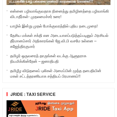
பட்டபகலில் யாழ்.பல்கலை மாணவி காதலனால் கொலை!!!
என்னை பழிவாங்குவதாக நினைத்து தமிழினத்தை பழிவாங்கி
விடாதீர்கள்- முதலமைச்சர் உரை!
யாழில் இன்று முதல் போக்குவரத்தில் புதிய நடைமுறை!
தேசிய மக்கள் சக்தி என அடையாளப்படுத்தப்படினும் அரசியல்
தீர்மானம்சார் அதிகாரங்கள் ஜே.வி.பி வசமே உள்ளன –
கஜேந்திரகுமார்
தமிழர் ஒருவரைத் தாருங்கள் வடக்கு ஆளுநராக
நியமிக்கின்றேன் – ஜனாதிபதி
தமிழீழ விடுதலைப் புலிகள் அமைப்பின் மூத்த தளபதியின்
மகள் சட்டத்தரணியாக சத்தியப் பிரமாணம்!!
JRIDE : TAXI SERVICE