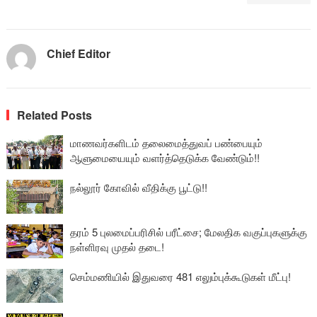
Chief Editor
Related Posts
மாணவர்களிடம் தலைமைத்துவப் பண்பையும்
ஆளுமையையும் வளர்த்தெடுக்க வேண்டும்!!
நல்லூர் கோவில் வீதிக்கு பூட்டு!!
தரம் 5 புலமைப்பரிசில் பரீட்சை; மேலதிக வகுப்புகளுக்கு
நள்ளிரவு முதல் தடை!
செம்மணியில் இதுவரை 481 எலும்புக்கூடுகள் மீட்பு!