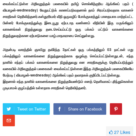
வைக்கப்பட்டுள்ள அறிவுறுத்தல் பலகையில் தமிழ் சொல்லிற்குரிய ஆங்கிலப் பதம் (
வியாழன்-wednesday) வேறுபட்டுக் காணப்படுவதனால் தாம் சிரமப்படுவதாக வாகனச்
சாரதிகள் தெரிவித்தனர்.கஸ்தூரியார் வீதி ஒருவழிப் போக்குவரத்துப் பாதையாக மாற்றப்பட்ட
பின்னர் போக்குவரத்துக்கு இடையூறு ஏற்படாத வண்ணம் வீதியின் இரு மருங்கிலும்
வாகனங்கள் நிறுத்துவது தடைசெய்யப்பட்டு ஒரு பக்கம் மட்டும் வாகனங்களை
நிறுத்துவதற்கான ஏற்பாடுகளை யாழ்.மாநகரசபை செய்துள்ளது.
அதன்படி வாரத்தில் ஞாயிறு தவிர்ந்த 3நாட்கள் ஒரு பக்கத்திலும் 03 நாட்கள் மறு
பக்கத்திலும் வாகனங்களை நிறுத்துவதற்காக ஒழுங்கு செய்யப்பட்டுள்ளதுடன், எந்த
நாளில் எந்தப் பக்கம் வாகனங்களை நிறுத்துவது என சாரதிகளுக்கு தெரியப்படுத்தும்
வகையில் அறிவுறுத்தல் பலகைகள் வைக்கப்பட்டுள்ளன.இந்த அறிவுறுத்தல் பலகையிலேயே
மேற்படி ( வியாழன்-wednesday) ஆங்கிலப் பதம் தவாறகக் குறிப்பிடப்பட்டுள்ளது.
இதனால் எந்த நாளில் வாகனங்களை நிறுத்தவேண்டும் எனத் தெளிவாகப் புரிந்துகொள்ள
முடியாமல் குழப்பத்தில் உள்ளதாக சாரதிகள் தெரிவித்தனர்.
Tweet on Twitter
Share on Facebook
27
Likes