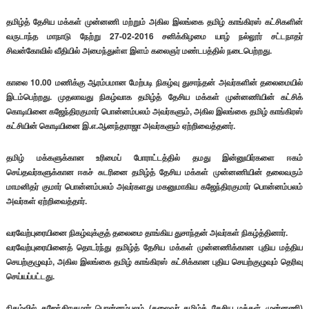
தமிழ்த் தேசிய மக்கள் முன்னணி மற்றும் அகில இலங்கை தமிழ் காங்கிரஸ் கட்சிகளின்
வருடாந்த மாநாடு நேற்று 27-02-2016 சனிக்கிழமை யாழ் நல்லூர் சட்டநாதர்
சிவன்கோவில் வீதியில் அமைந்துள்ள இளம் கலைஞர் மண்டபத்தில் நடைபெற்றது.
காலை 10.00 மணிக்கு ஆரம்பமான மேற்படி நிகழ்வு துசாந்தன் அவர்களின் தலைமையில்
இடம்பெற்றது. முதலாவது நிகழ்வாக தமிழ்த் தேசிய மக்கள் முன்னணியின் கட்சிக்
கொடியினை கஜேந்திரகுமார் பொன்னம்பலம் அவர்களும், அகில இலங்கை தமிழ் காங்கிரஸ்
கட்சியின் கொடியினை இ.எ.ஆனந்தராஜா அவர்களும் ஏற்றிவைத்தனர்.
தமிழ் மக்களுக்கான உரிமைப் போராட்டத்தில் தமது இன்னுயிர்களை ஈகம்
செய்தவர்களுக்கான ஈகச் சுடரினை தமிழ்த் தேசிய மக்கள் முன்னணியின் தலைவரும்
மாமனிதர் குமார் பொன்னம்பலம் அவர்களது மகனுமாகிய கஜேந்திரகுமார் பொன்னம்பலம்
அவர்கள் ஏற்றிவைத்தார்.
வரவேற்புரையினை நிகழ்வுக்குத் தலைமை தாங்கிய துசாந்தன் அவர்கள் நிகழ்த்தினார்.
வரவேற்புரையினைத் தொடர்ந்து தமிழ்த் தேசிய மக்கள் முன்னணிக்கான புதிய மத்திய
செயற்குழுவும், அகில இலங்கை தமிழ் காங்கிரஸ் கட்சிக்கான புதிய செயற்குழுவும் தெரிவு
செய்யப்பட்டது.
நிகழ்வில் கஜேந்திரகுமார் பொன்னம்பலம் (தலைவர் தமிழ்த் தேசிய மக்கள் முன்னணி)