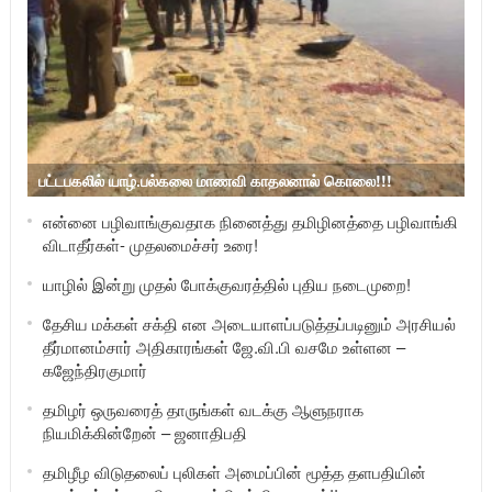
பட்டபகலில் யாழ்.பல்கலை மாணவி காதலனால் கொலை!!!
என்னை பழிவாங்குவதாக நினைத்து தமிழினத்தை பழிவாங்கி
விடாதீர்கள்- முதலமைச்சர் உரை!
யாழில் இன்று முதல் போக்குவரத்தில் புதிய நடைமுறை!
தேசிய மக்கள் சக்தி என அடையாளப்படுத்தப்படினும் அரசியல்
தீர்மானம்சார் அதிகாரங்கள் ஜே.வி.பி வசமே உள்ளன –
கஜேந்திரகுமார்
தமிழர் ஒருவரைத் தாருங்கள் வடக்கு ஆளுநராக
நியமிக்கின்றேன் – ஜனாதிபதி
தமிழீழ விடுதலைப் புலிகள் அமைப்பின் மூத்த தளபதியின்