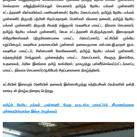
செல்வராசா கஜேந்திரன்(பொதுச் செயலாளர் தமிழ்த் தேசிய மக்கள் முன்னணி)
சட்டத்தரணி விஸ்வலிங்கம் மணிவண்ணன்( தேசிய அமைப்பாளர், தமிழ்த் தேசிய மக்கள்
முன்னணி) திருமதி பத்மினி சிதம்பரநாதன், பெண்கள் விவகார தலைவி, தமிழ்த் தேசிய
மக்கள் முன்னணி) திருமதி சிவரதி ராஜ்குமார் (வவுனியா மாவட்ட நிர்வாக செயலாளர்,
தமிழ்த் தேசிய மக்கள் முன்னணி), பிரபல சட்டத்தரணி வி.திருக்குமரன், இராமநாதன்
ஸ்ரீஞானேஸ்வரன் (திருகோணமலை மாவட்ட அமைப்பாளர்), கட்சியின் முக்கிய
உறுப்பினரும், வவுனியா நகரசபையின் முன்னாள் தலைவருமான எஸ்.என.ஜி.நாதன் ஐயா,
வவுனியா மாவட்டம், சின்னமணி கோகிலவாணி, தமிழ்த் தேசிய மக்கள் முன்னணி,
சுந்தரமூர்த்தி செந்தூரன், முல்லைத்தீவு மாவட்ட அமைப்பாளர், சிவகுரு இளங்கோ,
உபதலைவர், அகில இலங்கை தமிழ் காங்கிரஸ், நாகமுத்து பன்னீர்செல்வம்(மட்டக்களப்பு
மாவட்ட நிர்வாக செயலாளர்)ஆகியோர் சிறப்புரைகளை நிகழ்த்தினர்.
கட்சியின் இளைஞர் அணியின் தலைவர் இன்னாசிமுத்து சத்தியசீலன் அவர்களின் நன்றி
உரையுடன் நிகழ்வு நிறைவு பெற்றது.
தமிழ்த் தேசிய மக்கள் முன்னணி 6வது வருடாந்த மாநாட்டுத் தீர்மானங்களை
பார்வையிடுவதற்கு இங்கு அழுத்தவும்