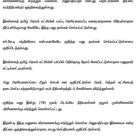
விசாரணைக்கு எடுத்துக் கொள்ள, அனுமதிப்பதா என்பது தொடர்பிலான தீர்ப்பை
உயர்நீதிமன்றம் ஒத்திவைத்துள்ளது.
இலங்கைத் தமிழ் அரசுக் கட்சியின் யாப்பு அரசியலமைப்பு வரையறைகளை மீறியுள்ளதாக
தீர்ப்பளிக்குமாறு கோரியே, இந்த மனு தாக்கல் செய்யப்பட்டுள்ளது.
எச்.கே.டி சந்திரசோம என்பவராலேயே குறித்த மனு தாக்கல் செய்யப்பட்டுள்ளமை
குறிப்பிடத்தக்கது.
இலங்கைத் தமிழ் அரசுக் கட்சியின் யாப்பில் பிறிதொரு தேசம் கோரப்பட்டுள்ளதாக மனுதாரர்
சுட்டிக்காட்டியுள்ளார்.
அது அரசியலமைப்பை மீறும் செயல் என குறிப்பிட்டுள்ள அவர், அந்தக் கட்சியைத்
தடைசெய்ய உத்தரவிடுமாறும் உயர் நீதிமன்றத்திடம் கோரிக்கை விடுத்துள்ளார்.
குறித்த மனு இன்று (18) மூவர் அடங்கிய நீதியரசர்கள் குழாம் முன்னிலையில்
பரிசீலனைக்கு எடுத்துக் கொள்ளப்பட்டது.
இதன்படி இந்த மனுவை விசாரணைக்கு எடுத்துக் கொள்ள அனுமதிப்பதா இல்லையா என்ற
தீர்ப்பை ஒத்திவைத்துள்ளதாக, எமது செய்தியாளர் குறிப்பிட்டுள்ளார்.