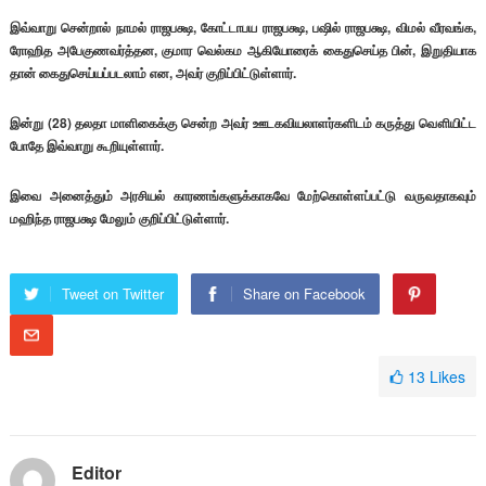
இவ்வாறு சென்றால் நாமல் ராஜபக்ஷ, கோட்டாபய ராஜபக்ஷ, பஷில் ராஜபக்ஷ, விமல் வீரவங்க,
ரோஹித அபேகுணவர்த்தன, குமார வெல்கம ஆகியோரைக் கைதுசெய்த பின், இறுதியாக
தான் கைதுசெய்யப்படலாம் என, அவர் குறிப்பிட்டுள்ளார்.
இன்று (28) தலதா மாளிகைக்கு சென்ற அவர் ஊடகவியலாளர்களிடம் கருத்து வௌியிட்ட
போதே இவ்வாறு கூறியுள்ளார்.
இவை அனைத்தும் அரசியல் காரணங்களுக்காகவே மேற்கொள்ளப்பட்டு வருவதாகவும்
மஹிந்த ராஜபக்ஷ மேலும் குறிப்பிட்டுள்ளார்.
Tweet on Twitter
Share on Facebook
13
Likes
Editor