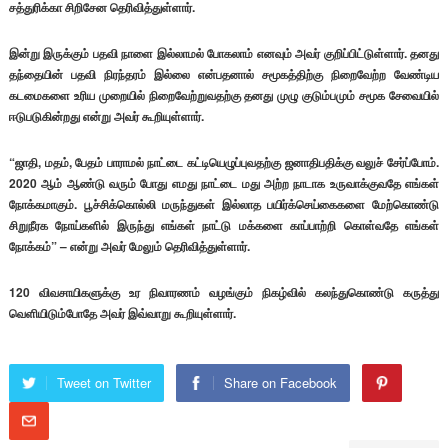
சத்துரிக்கா சிறிசேன தெரிவித்துள்ளார்.
இன்று இருக்கும் பதவி நாளை இல்லாமல் போகலாம் எனவும் அவர் குறிப்பிட்டுள்ளார். தனது
தந்தையின் பதவி நிரந்தரம் இல்லை என்பதனால் சமூகத்திற்கு நிறைவேற்ற வேண்டிய
கடமைகளை உரிய முறையில் நிறைவேற்றுவதற்கு தனது முழு குடும்பமும் சமூக சேவையில்
ஈடுபடுகின்றது என்று அவர் கூறியுள்ளார்.
“ஜாதி, மதம், பேதம் பாராமல் நாட்டை கட்டியெழுப்புவதற்கு ஜனாதிபதிக்கு வலுச் சேர்ப்போம்.
2020 ஆம் ஆண்டு வரும் போது எமது நாட்டை மது அற்ற நாடாக உருவாக்குவதே எங்கள்
நோக்கமாகும். பூச்சிக்கொல்லி மருந்துகள் இல்லாத பயிர்க்செய்கைகளை மேற்கொண்டு
சிறுநீரக நோய்களில் இருந்து எங்கள் நாட்டு மக்களை காப்பாற்றி கொள்வதே எங்கள்
நோக்கம்” – என்று அவர் மேலும் தெரிவித்துள்ளார்.
120 விவசாயிகளுக்கு உர நிவாரணம் வழங்கும் நிகழ்வில் கலந்துகொண்டு கருத்து
வெளியிடும்போதே அவர் இவ்வாறு கூறியுள்ளார்.
Tweet on Twitter
Share on Facebook