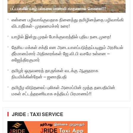
பட்டபகலில் யாழ்.பல்கலை மாணவி காதலனால் கொலை!!!
என்னை பழிவாங்குவதாக நினைத்து தமிழினத்தை பழிவாங்கி
விடாதீர்கள்- முதலமைச்சர் உரை!
யாழில் இன்று முதல் போக்குவரத்தில் புதிய நடைமுறை!
தேசிய மக்கள் சக்தி என அடையாளப்படுத்தப்படினும் அரசியல்
தீர்மானம்சார் அதிகாரங்கள் ஜே.வி.பி வசமே உள்ளன –
கஜேந்திரகுமார்
தமிழர் ஒருவரைத் தாருங்கள் வடக்கு ஆளுநராக
நியமிக்கின்றேன் – ஜனாதிபதி
தமிழீழ விடுதலைப் புலிகள் அமைப்பின் மூத்த தளபதியின்
மகள் சட்டத்தரணியாக சத்தியப் பிரமாணம்!!
JRIDE : TAXI SERVICE