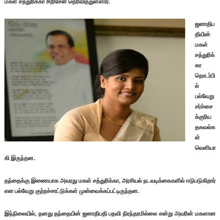
மகள் சத்துரிக்கா சிறிசேன தெரிவித்துள்ளார்.
ஜனாதிப
தியின்
மகள்
சத்துரிக்
கா
தொடர்பி
ல்
பல்வேறு
சர்ச்சை
க்குரிய
தகவல்க
ள்
வெளியா
கி இருந்தன.
தந்தைக்கு இணையாக அவரது மகள் சத்துரிக்கா, அரசியல் நடவடிக்கைகளில் ஈடுபடுகிறார்
என பல்வேறு குற்றச்சாட்டுக்கள் முன்வைக்கப்பட்டிருந்தன.
இந்நிலையில், தனது தந்தையின் ஜனாதிபதி பதவி நிரந்தரமில்லை என்று அவரின் மகளான