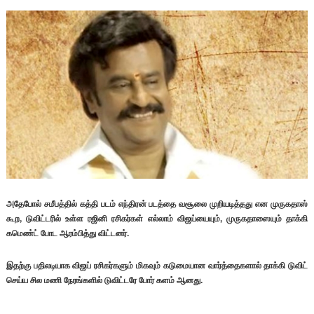
அதேபோல் சமீபத்தில் கத்தி படம் எந்திரன் படத்தை வசூலை முறியடித்தது என முருகதாஸ்
கூற, டுவிட்டரில் உள்ள ரஜினி ரசிகர்கள் எல்லாம் விஜய்யையும், முருகதாஸையும் தாக்கி
கமெண்ட் போட ஆரம்பித்து விட்டனர்.
இதற்கு பதிலடியாக விஜய் ரசிகர்களும் மிகவும் கடுமையான வார்த்தைகளால் தாக்கி டுவிட்
செய்ய சில மணி நேரங்களில் டுவிட்டரே போர் களம் ஆனது.