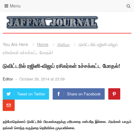
Menu
You Are Here
Home
சினிமா
டுவிட்டரில் ரஜினி-விஜய்
ரசிகர்கள் உச்சக்கட்ட மோதல்!
டுவிட்டரில் ரஜினி-விஜய் ரசிகர்கள் உச்சக்கட்ட மோதல்!
Editor
-
October 26, 2014 at 23:09
Tweet on Twitter
Share on Facebook
தற்போதெல்லாம் டுவிட்டரில் பிரபலங்களுக்கு மரியாதை என்பதே இல்லை. அவர்கள் யாரும்
தங்கள் சொந்த கருத்தை தெரிவிக்க முடியவில்லை.