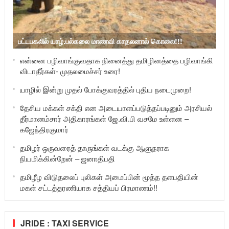
பட்டபகலில் யாழ்.பல்கலை மாணவி காதலனால் கொலை!!!
என்னை பழிவாங்குவதாக நினைத்து தமிழினத்தை பழிவாங்கி
விடாதீர்கள்- முதலமைச்சர் உரை!
யாழில் இன்று முதல் போக்குவரத்தில் புதிய நடைமுறை!
தேசிய மக்கள் சக்தி என அடையாளப்படுத்தப்படினும் அரசியல்
தீர்மானம்சார் அதிகாரங்கள் ஜே.வி.பி வசமே உள்ளன –
கஜேந்திரகுமார்
தமிழர் ஒருவரைத் தாருங்கள் வடக்கு ஆளுநராக
நியமிக்கின்றேன் – ஜனாதிபதி
தமிழீழ விடுதலைப் புலிகள் அமைப்பின் மூத்த தளபதியின்
மகள் சட்டத்தரணியாக சத்தியப் பிரமாணம்!!
JRIDE : TAXI SERVICE