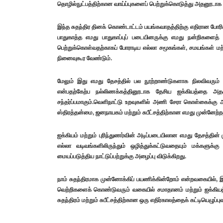
தொழில்நுட்பத்திற்கான வாய்ப்புகளைப் பெற்றுக்கொடுத்து அதனூடாக எ
இந்த சுதந்திர தினக் கொண்டாட்டம் பயங்கவாதத்திற்கு எதிரான போர
பாதுகாத்த எமது பாதுகாப்புப் படையினருக்கு எமது நன்றிகளைத் தெ
பெற்றுக்கொள்வதற்காகப் போராடிய எல்லா சமூகங்கள், சமயங்கள் மற்றும
நினைவுகூர வேண்டும்.
மேலும் இது எமது தேசத்தில் பல நூற்றாண்டுகளாக நிலவிவரும் த
என்பதற்கேற்ப நல்லிணக்கத்தினூடாக தேசிய ஐக்கியத்தை அத
சந்தர்ப்பமாகும்.வெளிநாட்டு உறவுகளில் அணி சேரா கொள்கைக்கு அர்
ஸ்திரத்தன்மை, ஜனநாயகம் மற்றும் சுபீட்சத்திற்கான எமது முன்னேற்றத
ஐக்கியம் மற்றும் புரிந்துணர்வின் அடிப்படையிலான எமது தேசத்
எல்லா வடிவங்களிலிருந்தும் ஒழித்துக்கட்டுவதையும் மக்கள
மையப்படுத்திய நாட்டுப்பற்றுக்கு அழைப்பு விடுக்கிறது.
நாம் சுதந்திரமாக முன்னோக்கிப் பயணிக்கின்றோம் என்றவகையில்,
வெற்றிகளைக் கொண்டுவரும் வகையில் சமாதானம் மற்றும் ஐக்கியத்த
சுதந்திரம் மற்றும் சுபீட்சத்திற்கான ஒரு எதிர்காலத்தைக் கட்டியெ