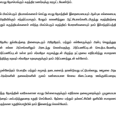
மது தேசமெங்கும் சுதந்திர உணர்வுக்கு உரமூட்டவேண்டும்.
ில் மிகப்பெரும் தியாகங்களைச் செய்து எமது தேசத்தின் இறைமையையும் ஆள்புல எல்லையையு
ரிவிக்கும் சந்தர்ப்பமாகும். மேலும் காலனித்துவ ஆட்சியாளர்களிடமிருந்து சுதந்திரத்தை
் கருத்தியல்களைச் சார்ந்த மிகப்பெரும் சுதந்திரப் போராளிகளையும் நாம் இச்சந்தர்ப்பத்தி
ேசிய ஐக்கியத்தை நினைவுகூரும் அதேநேரம், மற்றும் எல்லோருக்கும் அன்பு செலுத்துத
ன் எல்லா அம்சங்களிலும் அடைந்து கொள்வதற்கு அர்ப்பணிப்புடன் செயற்படவேண்ட
ப்பணிப்புடன் உள்ள நாம் சர்வதேச சமூகத்துடன் மிகுந்த நட்புறவை எதிர்பார்த்து சமாதானம
்திற்கு உதவும் சர்வதேச உறவுகளுக்கும் நாம் அர்ப்பணத்துடன் உள்ளோம்.
தின் முன்னேற்றம் பௌதீக மற்றும் சமூகத் தடைகளைத் தாண்டுவது மட்டுமல்லாது, ஊழலை அத
ுக்கு அவர்களின் தலைவர்களின் மூலம் உண்மையான சேவை கிடைப்பதை ஊக்குவிப்பதையு
 இந்த தேசத்தின் வாரிசுகளான எமது பிள்ளைகளுக்கும் எதிர்கால தலைமுறைக்கும் முழுமைய
ைப் பலப்படுத்துவதை உறுதி செய்வோம். நேர்மை மற்றும் நல்லாட்சியின் ஒளியில் சமாதானம
ழுப்புவதற்கான உறுதிமொழியில் நாம் இணைந்து கொள்வோம்.