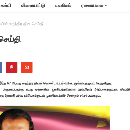
கல்வி
விளையாட்டு
வணிகம்
ஏனையவை
ின் சுதந்திர தின செய்தி
செய்தி
் இந்த 67 ஆவது சுதந்திர தினக் கொண்டாட்டம் விசேட முக்கியத்துவம் பெறுகிறது.
பாதுகாப்பதற்கு எமது மக்களின் ஐக்கியத்திற்கான புதியதோர் அர்ப்பணத்துடன், மீண்டு
 நோக்கி புதிய உத்வேகத்துடன் முன்னோக்கிச் செல்லும் சந்தர்ப்பமாகும்.