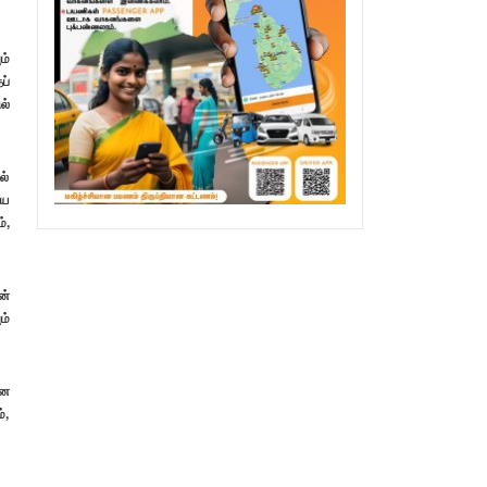
ம்
ப்
ல்
ல்
ிய
்,
ன்
ம்
ான
்,