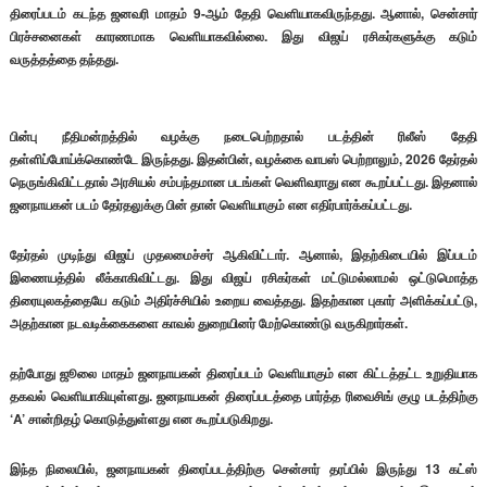
திரைப்படம் கடந்த ஜனவரி மாதம் 9-ஆம் தேதி வெளியாகவிருந்தது. ஆனால், சென்சார்
பிரச்சனைகள் காரணமாக வெளியாகவில்லை. இது விஜய் ரசிகர்களுக்கு கடும்
வருத்தத்தை தந்தது.
பின்பு நீதிமன்றத்தில் வழக்கு நடைபெற்றதால் படத்தின் ரிலீஸ் தேதி
தள்ளிப்போய்க்கொண்டே இருந்தது. இதன்பின், வழக்கை வாபஸ் பெற்றாலும், 2026 தேர்தல்
நெருங்கிவிட்டதால் அரசியல் சம்பந்தமான படங்கள் வெளிவராது என கூறப்பட்டது. இதனால்
ஜனநாயகன் படம் தேர்தலுக்கு பின் தான் வெளியாகும் என எதிர்பார்க்கப்பட்டது.
தேர்தல் முடிந்து விஜய் முதலமைச்சர் ஆகிவிட்டார். ஆனால், இதற்கிடையில் இப்படம்
இணையத்தில் லீக்காகிவிட்டது. இது விஜய் ரசிகர்கள் மட்டுமல்லாமல் ஒட்டுமொத்த
திரையுலகத்தையே கடும் அதிர்ச்சியில் உறைய வைத்தது. இதற்கான புகார் அளிக்கப்பட்டு,
அதற்கான நடவடிக்கைகளை காவல் துறையினர் மேற்கொண்டு வருகிறார்கள்.
தற்போது ஜூலை மாதம் ஜனநாயகன் திரைப்படம் வெளியாகும் என கிட்டத்தட்ட உறுதியாக
தகவல் வெளியாகியுள்ளது. ஜனநாயகன் திரைப்படத்தை பார்த்த ரிவைசிங் குழு படத்திற்கு
‘A’ சான்றிதழ் கொடுத்துள்ளது என கூறப்படுகிறது.
இந்த நிலையில், ஜனநாயகன் திரைப்படத்திற்கு சென்சார் தரப்பில் இருந்து 13 கட்ஸ்