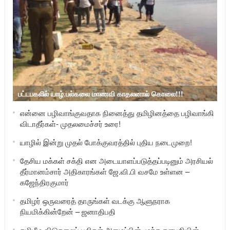
பட்டபகலில் யாழ்.பல்கலை மாணவி காதலனால் கொலை!!!
என்னை பழிவாங்குவதாக நினைத்து தமிழினத்தை பழிவாங்கி
விடாதீர்கள்- முதலமைச்சர் உரை!
யாழில் இன்று முதல் போக்குவரத்தில் புதிய நடைமுறை!
தேசிய மக்கள் சக்தி என அடையாளப்படுத்தப்படினும் அரசியல்
தீர்மானம்சார் அதிகாரங்கள் ஜே.வி.பி வசமே உள்ளன –
கஜேந்திரகுமார்
தமிழர் ஒருவரைத் தாருங்கள் வடக்கு ஆளுநராக
நியமிக்கின்றேன் – ஜனாதிபதி
தமிழீழ விடுதலைப் புலிகள் அமைப்பின் மூத்த தளபதியின்