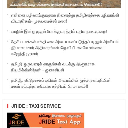
பட்டபகலில் யாழ்.பல்கலை மாணவி காதலனால் கொலை!!!
என்னை பழிவாங்குவதாக நினைத்து தமிழினத்தை பழிவாங்கி
விடாதீர்கள்- முதலமைச்சர் உரை!
யாழில் இன்று முதல் போக்குவரத்தில் புதிய நடைமுறை!
தேசிய மக்கள் சக்தி என அடையாளப்படுத்தப்படினும் அரசியல்
தீர்மானம்சார் அதிகாரங்கள் ஜே.வி.பி வசமே உள்ளன –
கஜேந்திரகுமார்
தமிழர் ஒருவரைத் தாருங்கள் வடக்கு ஆளுநராக
நியமிக்கின்றேன் – ஜனாதிபதி
தமிழீழ விடுதலைப் புலிகள் அமைப்பின் மூத்த தளபதியின்
மகள் சட்டத்தரணியாக சத்தியப் பிரமாணம்!!
JRIDE : TAXI SERVICE