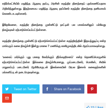
எதிர்க்கட்சியில் மஹிந்த ஆதரவு தரப்பு, அரசின் சுதந்திர தினத்தைப் புறக்கணிப்பதாக
அறிவித்துள்ளது. இதற்கமைய மஹிந்த ஆதரவு தரப்பினர் சுதந்திர தினத்தை தனியாகக்
கொண்டாடவுள்ளனர்.
இதேவேளை, சுதந்திர தினத்தை முன்னிட்டு நாட்டின் பல பாகங்களிலும் பல்வேறு
நிகழ்வுகள் ஏற்பாடுசெய்யப்பட்டுள்ளன.
சுதந்திர தினத்தை முன்னிட்டு ஏற்பாடுசெய்யப்பட்டுள்ள சுதந்திரத்தின் இதயத்துடிப்பு என்ற
மாபெரும் கலை நிகழ்ச்சி இன்று மாலை 7 மணிக்கு காலிமுகத்திடலில் ஆரம்பமாகவுள்ளது.
‘உலகைப் பார்க்கும் புது பாதை கோர்க்கும் தீர்க்கதரிசனம்’ என்ற தொனிப்பொருளில்
ஏற்பாடுசெய்யப்பட்டுள்ள இக்கலை நிகழ்ச்சியானது, முப்படையினர், பொலிஸ், சிவில்
பாதுகாப்புப் படையினர் ஆகியோருடன் இலங்கையின் பிரபல இசைக் கலைஞர்களின்
பங்களிப்புடன் நடைபெறவுள்ளது.
Tweet on Twitter
Share on Facebook
23
Likes