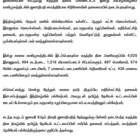
இலங்கையின் 68ஆவது சுதந்திர தினக் கொண்டாடம் இன்று வியாழக்கிழமை
காலிமுகத்திடலில் ஜனாதிபதி மைத்திரிபால சிறிசேனவின் தலைமையில் நடைபெறவுள்ளது.
இந்நிகழ்வில், பிரதமர் ரணில் விக்கிரமசிங்க உள்ளிட்ட ஆளும் கட்சி அமைச்சர்கள்,
இராஜாங்க அமைச்சர்கள், பிரதியமைச்சர்கள், நாடாளுமன்ற உறுப்பினர்கள், எதிர்க்கட்சித்
தலைவர், நாடாளுமன்ற உறுப்பினர்கள் மற்றும் வெளிநாட்டுத் தூதுவர்கள் உள்ளிட்ட
முக்கியஸ்தர்கள் பலர் கலந்துகொள்ளவுள்ளனர்.
இன்று காலை காலிமுகத்திடலில் இடம்பெறவுள்ள சுதந்திர தின அணிவகுப்பில் 4,025
இராணுவம், 984 கடற்படை, 1,216 விமானப்படைச் சிப்பாய்களும், 887 பொலிஸார், 674
சிவில் பாதுகாப்புப் படையினர், 7 மாணவப் படையணியின் அதிகாரிகள் உட்பட 438 மாணவ
படையணியினரும் கலந்துகொள்ளவுள்ளனர்.
ஸ்கொட்லாந்து சென்று நேற்றுக் காலை நாடு திரும்பிய எதிர்க்கட்சித் தலைவர்
இரா.சம்பந்தனும் இந்நிகழ்வில் பங்கேற்பார். அவருடன் தமிழ்த் தேசியக் கூட்டமைப்பின்
ஊடகப் பேச்சாளரும் நாடாளுமன்ற உறுப்பினருமான எம்.ஏ.சுமந்திரனும் பங்கேற்பார்.
கடந்த வருடம் ஜனவரி 8ஆம் திகதி ஜனாதிபதித் தேர்தலுக்கு பின்னர் நடைபெற்ற சுதந்திர
தின நிகழ்வில் தமிழ்த் தேசியக் கூட்டமைப்பின் சார்பில் தலைவர் சம்பந்தன், சுமந்திரன்
ஆகியோர் பங்கேற்றிருந்தமை குறிப்பிடத்தக்கது.