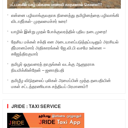
பட்டபகலில் யாழ்.பல்கலை மாணவி காதலனால் கொலை!!!
என்னை பழிவாங்குவதாக நினைத்து தமிழினத்தை பழிவாங்கி
விடாதீர்கள்- முதலமைச்சர் உரை!
யாழில் இன்று முதல் போக்குவரத்தில் புதிய நடைமுறை!
தேசிய மக்கள் சக்தி என அடையாளப்படுத்தப்படினும் அரசியல்
தீர்மானம்சார் அதிகாரங்கள் ஜே.வி.பி வசமே உள்ளன –
கஜேந்திரகுமார்
தமிழர் ஒருவரைத் தாருங்கள் வடக்கு ஆளுநராக
நியமிக்கின்றேன் – ஜனாதிபதி
தமிழீழ விடுதலைப் புலிகள் அமைப்பின் மூத்த தளபதியின்
மகள் சட்டத்தரணியாக சத்தியப் பிரமாணம்!!
JRIDE : TAXI SERVICE