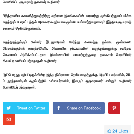
வெளியிட்ட குடியரசுத் தலைவர் கூறினார்.
பிரித்தானிய காலனித்துவத்திற்கு எதிரான இலங்கையின் வரலாற்று முக்கியத்துவம் மிக்க
சுதந்திரப் போராட்டத்தில் அனகாரிக தர்மபால முக்கிய பங்காற்றியதாகவும் இந்திய குடியரசுத்
தலைவர் தெரிவித்துள்ளார்.
சுதந்திரத்துக்குப் பின்னர் இடதுசாரிகள் சேர்ந்து அமைத்த ஐக்கிய முன்னணி
அரசாங்கத்தின் காலத்திலேயே அனகாரிக தர்மபாலவின் கருத்துக்களுக்கு கூடுதல்
கௌரவம் அளிக்கப்பட்டதாக இலங்கையின் வரலாற்றுத்துறை தகைசார் பேராசிரியர்
சிவசுப்ரமணியம் பத்மநாதன் கூறினார்.
‘இப்பொழுது ஏற்பட்டிருக்கின்ற இந்த தீவிரமான தேசியவாதத்துக்கு அடியிட்டவர்களில், 20-
ம் நூற்றாண்டின் ஆரம்பத்தில் உள்ளவர்களில், இவரும் ஒருவராவார்’ என்றும் கூறினார்
பேராசிரியர் பத்மநாதன்.
Tweet on Twitter
Share on Facebook
24
Likes