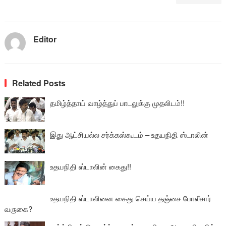
Editor
Related Posts
தமிழ்த்தாய் வாழ்த்துப் பாடலுக்கு முதலிடம்!!
இது ஆட்சியல்ல சர்க்கஸ்கூடம் – உதயநிதி ஸ்டாலின்
உதயநிதி ஸ்டாலின் கைது!!
உதயநிதி ஸ்டாலினை கைது செய்ய தஞ்சை போலீசார்
வருகை?