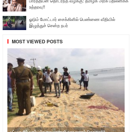
பார்த்திபன் தொடர்ந்த வழக்கு: தமிழக அரசு பதிலளிக்க
உத்தரவு!!
ஓடும் மோட்டார் சைக்கிளில் பெண்ணை வீதியில்
இழுத்துச் சென்ற நபர்
MOST VIEWED POSTS
பட்டபகலில் யாழ்.பல்கலை மாணவி காதலனால் கொலை!!!