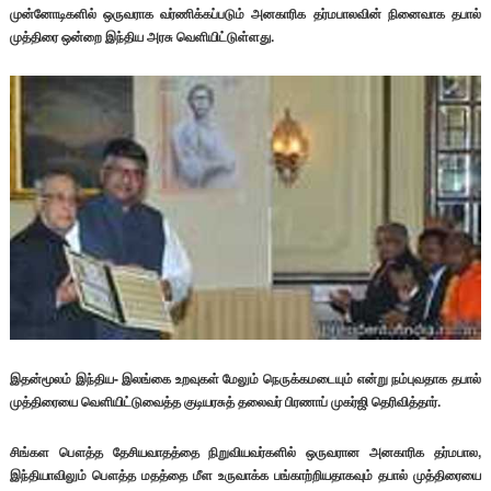
முன்னோடிகளில் ஒருவராக வர்ணிக்கப்படும் அனகாரிக தர்மபாலவின் நினைவாக தபால்
முத்திரை ஒன்றை இந்திய அரசு வெளியிட்டுள்ளது.
இதன்மூலம் இந்திய- இலங்கை உறவுகள் மேலும் நெருக்கமடையும் என்று நம்புவதாக தபால்
முத்திரையை வெளியிட்டுவைத்த குடியரசுத் தலைவர் பிரணாப் முகர்ஜி தெரிவித்தார்.
சிங்கள பௌத்த தேசியவாதத்தை நிறுவியவர்களில் ஒருவரான அனகாரிக தர்மபால,
இந்தியாவிலும் பௌத்த மதத்தை மீள உருவாக்க பங்காற்றியதாகவும் தபால் முத்திரையை