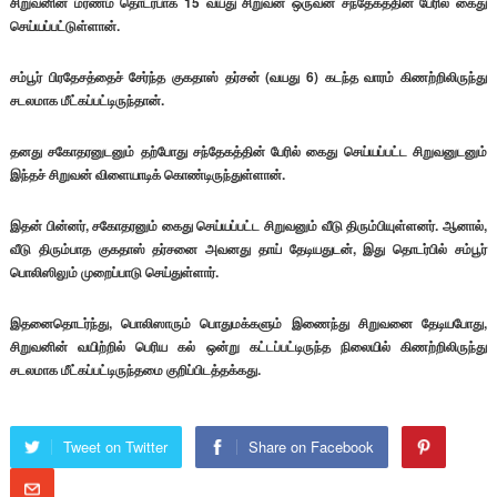
சிறுவனின் மரணம் தொடர்பாக 15 வயது சிறுவன் ஒருவன் சந்தேகத்தின் பேரில் கைது
செய்யப்பட்டுள்ளான்.
சம்பூர் பிரதேசத்தைச் சேர்ந்த குகதாஸ் தர்சன் (வயது 6) கடந்த வாரம் கிணற்றிலிருந்து
சடலமாக மீட்கப்பட்டிருந்தான்.
தனது சகோதரனுடனும் தற்போது சந்தேகத்தின் பேரில் கைது செய்யப்பட்ட சிறுவனுடனும்
இந்தச் சிறுவன் விளையாடிக் கொண்டிருந்துள்ளான்.
இதன் பின்னர், சகோதரனும் கைது செய்யப்பட்ட சிறுவனும் வீடு திரும்பியுள்ளனர். ஆனால்,
வீடு திரும்பாத குகதாஸ் தர்சனை அவனது தாய் தேடியதுடன், இது தொடர்பில் சம்பூர்
பொலிஸிலும் முறைப்பாடு செய்துள்ளார்.
இதனைதொடர்ந்து, பொலிஸாரும் பொதுமக்களும் இணைந்து சிறுவனை தேடியபோது,
சிறுவனின் வயிற்றில் பெரிய கல் ஒன்று கட்டப்பட்டிருந்த நிலையில் கிணற்றிலிருந்து
சடலமாக மீட்கப்பட்டிருந்தமை குறிப்பிடத்தக்கது.
Tweet on Twitter
Share on Facebook