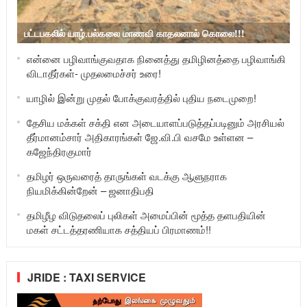
பட்டபகலில் யாழ்.பல்கலை மாணவி காதலனால் கொலை!!!
என்னை பழிவாங்குவதாக நினைத்து தமிழினத்தை பழிவாங்கி
விடாதீர்கள்- முதலமைச்சர் உரை!
யாழில் இன்று முதல் போக்குவரத்தில் புதிய நடைமுறை!
தேசிய மக்கள் சக்தி என அடையாளப்படுத்தப்படினும் அரசியல்
தீர்மானம்சார் அதிகாரங்கள் ஜே.வி.பி வசமே உள்ளன –
கஜேந்திரகுமார்
தமிழர் ஒருவரைத் தாருங்கள் வடக்கு ஆளுநராக
நியமிக்கின்றேன் – ஜனாதிபதி
தமிழீழ விடுதலைப் புலிகள் அமைப்பின் மூத்த தளபதியின்
மகள் சட்டத்தரணியாக சத்தியப் பிரமாணம்!!
JRIDE : TAXI SERVICE