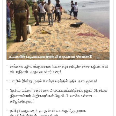
பட்டபகலில் யாழ்.பல்கலை மாணவி காதலனால் கொலை!!!
என்னை பழிவாங்குவதாக நினைத்து தமிழினத்தை பழிவாங்கி
விடாதீர்கள்- முதலமைச்சர் உரை!
யாழில் இன்று முதல் போக்குவரத்தில் புதிய நடைமுறை!
தேசிய மக்கள் சக்தி என அடையாளப்படுத்தப்படினும் அரசியல்
தீர்மானம்சார் அதிகாரங்கள் ஜே.வி.பி வசமே உள்ளன –
கஜேந்திரகுமார்
தமிழர் ஒருவரைத் தாருங்கள் வடக்கு ஆளுநராக
நியமிக்கின்றேன் – ஜனாதிபதி