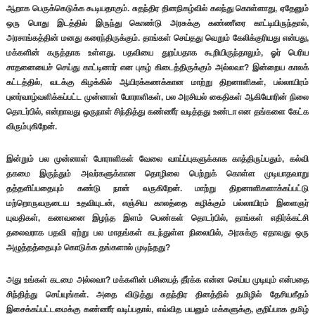
ஆறாக பெருக்கெடுக்க கூடியதாகும். சுதந்திர தினநிகழ்வில் கலந்து கொள்ளாது, ஏதேனும்
ஒரு பொது இடத்தில் இருந்து கொண்டு அரசுக்கு கண்ணீரை காட்டியிருந்தால்,
அரசாங்கத்தின் மனது கரைந்திருக்கும். தாங்கள் செய்தது வெறும் கேலிக்குரியது என்பது,
மக்களின் கருத்தாக உள்ளது. பதவியை துறப்பதாக கூறியிருந்தாலும், ஓர் பெரிய
சாதனையைச் செய்து காட்டினார் என புகழ் கிடைத்திருக்கும் அல்லவா? இன்றைய காலக்
கட்டத்தில், வடக்கு கிழக்கில் ஆயிரக்கணக்கான மாற்று திறனாளிகள், பல்லாயிரம்
புனர்வாழ்வளிக்கப்பட்ட முன்னாள் போராளிகள், பல அரசியல் கைதிகள் ஆகியோரின் நிலை
தொடர்பில், என்றாவது ஒருநாள் சிந்தித்து கண்ணீர் வடித்தது உண்டா என தங்களை கேட்க
விரும்புகிறேன்.
இன்றும் பல முன்னாள் போராளிகள் வேலை வாய்ப்புகளுக்காக காத்திருப்பதும், கல்வி
தகமை இருந்தும் அவர்களுக்கான தொழிலை பெற்றுக் கொள்ள முடியாதவாறு
தத்தளிப்பதையும் கண்டு நான் வருகிறேன். மாற்று திறனாளிகளாக்கப்பட்டு
மற்றொருவருடைய உதவியுடன், எஞ்சிய காலத்தை கழிக்கும் பல்லாயிரம் இளைஞர்
யுவதிகள், கணவனை இழந்த இளம் பெண்கள் தொடர்பில், தாங்கள் எதிர்க்கட்சி
தலைவராக பதவி ஏற்று பல மாதங்கள் கடந்துள்ள நிலையில், அரசுக்கு ஏதாவது ஒரு
அழுத்தத்தையும் கொடுக்க தங்களால் முடிந்தது?
அது உங்கள் கடமை அல்லவா? மக்களின் பசியைத் தீர்க்க என்ன செய்ய முடியும் என்பதை
சிந்தித்து செய்யுங்கள். அதை விடுத்து சுதந்திர தினத்தில் தமிழில் தேசியகீதம்
இசைக்கப்பட்டமைக்கு கண்ணீர் வடிப்பதால், எவ்வித பயனும் மக்களுக்கு, குறிப்பாக தமிழ்