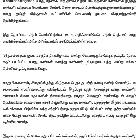
AnanthaSangaree.போது, எதிர்க்கட்சித் தலைவர் இரா. சம்பந்தனின் கண்களில் இருந்து
கண்ணீர் வந்ததாக வெளியான செய்தி, அனைவரையும் ஆச்சரியத்துக்குள்ளாக்கியுள்ளது”
என்று தமிழர் விடுதலைக் கூட்டணியின் செயலாளர் நாயகம் வீ.ஆனந்தசங்கரி
தெரிவித்துள்ளார்.
இது தொடர்பாக அவர் வெளியிட்டுள்ள ஊடக அறிக்கையிலேயே அவர் மேற்கண்டவாறு
தெரிவித்துள்ளார்.அந்த அறிக்கையில் குறிப்பிடப்பட்டுள்ளதாவது,
‘திரு.சம்மந்தன் ஐயா, சுதந்திர தினவிழாவில் கலந்து கொண்டிருந்தபோது, தமிழில் தேசிய
கீதம் பாடப்பட்ட போது, கண்கள் கனிந்து கண்ணீர் முட்டியதாக வந்த செய்தி எம்மை
ஆச்சரியத்துக்குள்ளாக்கியது.
எமது பிள்ளைகள், சிறையிலிருந்து விடுதலை பெறுவது பற்றி கனவு கண்டு கொண்டு, பல
தடவைகள் ஏமாற்றமடைந்து விரக்தியுடன் இருப்பது பற்றி நினைத்து வராத கண்ணீர்,
காணாமல் போன உறவுகளின் நிலையறியாது, நாளும் பொழுதும் கண்ணீருடன் வாழும்
ஆயிரமாயிரம் தாய்மார்கள் கதறி அழும்போது வராத கண்ணீர், யுத்தத்தின் இறுதி நாட்களில்
அம்மக்களை விடுவிக்க வந்த சந்தர்ப்பத்தை நளுவ விட்டு விட்டோம் என்ற குற்ற உணர்வில்
வராத போது கண்ணீர், தேசிய கீதம் தமிழில் பாடபட்டபோது மாத்திரம் எப்படி வந்தது? இது
ஆச்சரியமானதே.
இதுவரை காலமும் மேலே குறிப்பிட்ட சம்பவங்களில், குறிப்பிடப்பட்டவர்கள் சிந்திய கண்ணீர்,