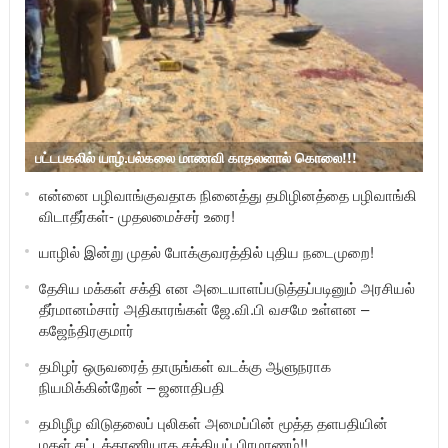
பட்டபகலில் யாழ்.பல்கலை மாணவி காதலனால் கொலை!!!
என்னை பழிவாங்குவதாக நினைத்து தமிழினத்தை பழிவாங்கி
விடாதீர்கள்- முதலமைச்சர் உரை!
யாழில் இன்று முதல் போக்குவரத்தில் புதிய நடைமுறை!
தேசிய மக்கள் சக்தி என அடையாளப்படுத்தப்படினும் அரசியல்
தீர்மானம்சார் அதிகாரங்கள் ஜே.வி.பி வசமே உள்ளன –
கஜேந்திரகுமார்
தமிழர் ஒருவரைத் தாருங்கள் வடக்கு ஆளுநராக
நியமிக்கின்றேன் – ஜனாதிபதி
தமிழீழ விடுதலைப் புலிகள் அமைப்பின் மூத்த தளபதியின்
மகள் சட்டத்தரணியாக சத்தியப் பிரமாணம்!!