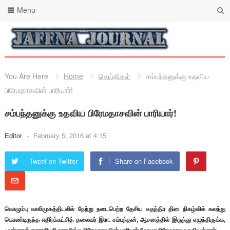
Menu
You Are Here
Home
செய்திகள்
சம்பந்தனுக்கு உதவிய
பிரேமதாசவின் பாரியார்!
சம்பந்தனுக்கு உதவிய பிரேமதாசவின் பாரியார்!
Editor
-
February 5, 2016 at 4:15
Tweet on Twitter
Share on Facebook
கொழும்பு காலிமுகத்திடலில் நேற்று நடைபெற்ற தேசிய சுதந்திர தின நிகழ்வில் கலந்து
கொண்டிருந்த எதிர்க்கட்சித் தலைவர் இரா. சம்பந்தன், ஆசனத்தில் இருந்து எழுந்திருக்க,