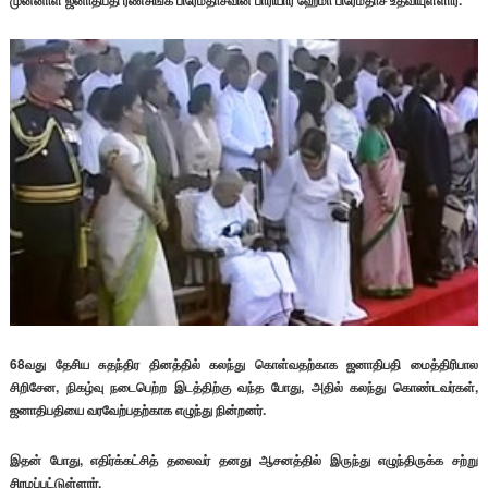
முன்னாள் ஜனாதிபதி ரணசிங்க பிரேமதாசவின் பாரியார் ஹேமா பிரேமதாச உதவியுள்ளார்.
68வது தேசிய சுதந்திர தினத்தில் கலந்து கொள்வதற்காக ஜனாதிபதி மைத்திரிபால
சிறிசேன, நிகழ்வு நடைபெற்ற இடத்திற்கு வந்த போது, அதில் கலந்து கொண்டவர்கள்,
ஜனாதிபதியை வரவேற்பதற்காக எழுந்து நின்றனர்.
இதன் போது, எதிர்க்கட்சித் தலைவர் தனது ஆசனத்தில் இருந்து எழுந்திருக்க சற்று
சிரமப்பட்டுள்ளார்.