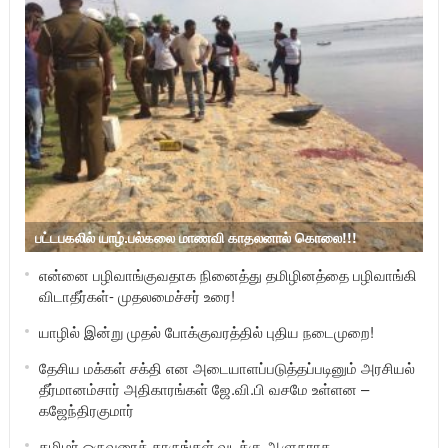
பட்டபகலில் யாழ்.பல்கலை மாணவி காதலனால் கொலை!!!
என்னை பழிவாங்குவதாக நினைத்து தமிழினத்தை பழிவாங்கி
விடாதீர்கள்- முதலமைச்சர் உரை!
யாழில் இன்று முதல் போக்குவரத்தில் புதிய நடைமுறை!
தேசிய மக்கள் சக்தி என அடையாளப்படுத்தப்படினும் அரசியல்
தீர்மானம்சார் அதிகாரங்கள் ஜே.வி.பி வசமே உள்ளன –
கஜேந்திரகுமார்
தமிழர் ஒருவரைத் தாருங்கள் வடக்கு ஆளுநராக