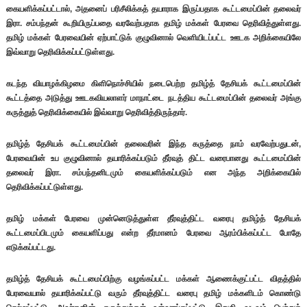
கையளிக்கப்பட்டால், அதனைப் பரிசீலிக்கத் தயாராக இருப்பதாக கூட்டமைப்பின் தலைவர்
இரா. சம்பந்தன் கூறியிருப்பதை வரவேற்பதாக தமிழ் மக்கள் பேரவை தெரிவித்துள்ளது.
தமிழ் மக்கள் பேரவையின் ஏற்பாட்டுக் குழுவினால் வெளியிடப்பட்ட ஊடக அறிக்கையிலே
இவ்வாறு தெரிவிக்கப்பட்டுள்ளது.
கடந்த வியாழக்கிழமை கிளிநொச்சியில் நடைபெற்ற தமிழ்த் தேசியக் கூட்டமைப்பின்
கூட்டத்தை அடுத்து ஊடகவியலாளர் மாநாட்டை நடத்திய கூட்டமைப்பின் தலைவர் அங்கு
கருத்துத் தெரிவிக்கையில் இவ்வாறு தெரிவித்திருந்தார்.
தமிழ்த் தேசியக் கூட்டமைப்பின் தலைவரின் இந்த கருத்தை நாம் வரவேற்பதுடன்,
பேரவையின் உப குழுவினால் தயாரிக்கப்படும் தீர்வுத் திட்ட வரைபானது கூட்டமைப்பின்
தலைவர் இரா. சம்பந்தனிடமும் கையளிக்கப்படும் என அந்த அறிக்கையில்
தெரிவிக்கப்பட்டுள்ளது.
தமிழ் மக்கள் பேரவை முன்னெடுத்துள்ள தீர்வுத்திட்ட வரைபு தமிழ்த் தேசியக்
கூட்டமைப்பிடமும் கையளிப்பது என்ற தீர்மானம் பேரவை ஆரம்பிக்கப்பட்ட போதே
எடுக்கப்பட்டது.
தமிழ்த் தேசியக் கூட்டமைப்பிற்கு வழங்கப்பட்ட மக்கள் ஆணைக்குட்பட்ட விதத்தில்
பேரவையால் தயாரிக்கப்பட்டு வரும் தீர்வுத்திட்ட வரைபு தமிழ் மக்களிடம் கொண்டு