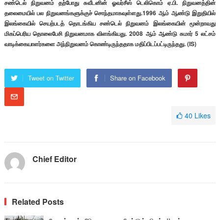
சண்டெல் நிறுவனம் தற்போது சுவீடனின் ஓவர்சீஸ் டெலிகொம் ஏ.பி. நிறுவனத்தின்
தலைமையில் பல நிறுவனங்களுக்குச் சொந்தமாகவுள்ளது.1996 ஆம் ஆண்டு இறுதியில்
இலங்கையில் செயற்படத் தொடங்கிய சண்டெல் நிறுவனம் இலங்கையின் மூன்றாவது
மிகப்பெரிய தொலைபேசி நிறுவனமாக விளங்கியது. 2008 ஆம் ஆண்டு சுமார் 5 லட்சம்
வாடிக்கையாளர்களை அந்நிறுவனம் கொண்டிருந்ததாக மதிப்பிடப்பட்டிருந்தது. (IS)
Tweet on Twitter
Share on Facebook
40
Likes
Chief Editor
Related Posts