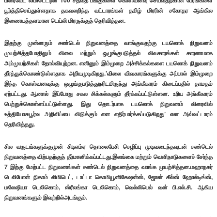
பிரைவேட் லிமிடெட்டின் 100 சதவீத பங்குகளை கொள்வனவு செய்வதற்கான பேரங்களை
பூர்த்திசெய்துள்ளதாக தகவலறிந்த வட்டாரங்கள் தமிழ் மிரரின் சகோதர ஆங்கில
இணையத்தளமான டெய்லி மிரருக்குத் தெரிவித்தன.
இதற்கு முன்னரும் சண்டெல் நிறுவனத்தை வாங்குவதற்கு டயலொக் நிறுவனம்
முயற்சித்தபோதிலும் விலை மற்றும் ஒழுங்குபடுத்தல் விவகாரங்கள் காரணமாக
அம்முயற்சிகள் தோல்வியுற்றன. எனினும் இம்முறை அச்சிக்கல்களை டயலொக் நிறுவனம்
தீர்த்துக்கொண்டுள்ளதாக அறியமுடிகிறது.’விலை விவகாரங்களுக்கு அப்பால் இம்முறை
இந்த கொள்வனவுக்கு ஒழுங்குபடுத்துநரிடமிருந்து அங்கீகாரம் கிடைப்பதில் தாமதம்
ஏற்பட்டது. ஆனால் இப்போது சகல சிக்கல்களும் தீர்க்கப்பட்டுள்ளன. உரிய அங்கீகாரம்
பெற்றுக்கொள்ளப்பட்டுள்ளது. இது தொடர்பாக டயலொக் நிறுவனம் விரைவில்
உத்தியோகபூர்வ அறிவிப்பை விடுக்கும் என எதிர்பார்க்கப்படுகிறது’ என அவ்வட்டாரம்
தெரிவித்தது.
சில வருடங்களுக்குமுன் சிடிஎம்ஏ தொலைபேசி செழிப்பு முடிவடைந்தவுடன் சண்டெல்
நிறுவனத்தை விற்பதற்குத் தீர்மானிக்கப்பட்டது.இலங்கை மற்றும் வெளிநாடுகளைச் சேர்ந்த
7 இற்கு மேற்பட்ட நிறுவனங்கள் சண்டெல் நிறுவனத்தை வாங்க முயற்சித்தன.மஹாநகர்
டெலிபோன் நிகாம் லிமிடெட், டாட்டா கொமியூனிகேஷன்ஸ், ஜோன் கீல்ஸ் ஹோல்டிங்ஸ்,
மலேஷியா டெலிகொம், ஸ்ரீலங்கா டெலிகொம், வெல்லிபெல் வன் பி.எல்.சி. ஆகிய
நிறுவனங்களும் இவற்றில்அடங்கும்.