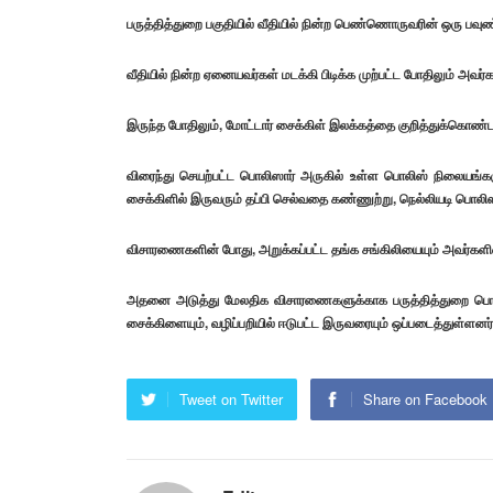
பருத்தித்துறை பகுதியில் வீதியில் நின்ற பெண்ணொருவரின் ஒரு பவுண
வீதியில் நின்ற ஏனையவர்கள் மடக்கி பிடிக்க முற்பட்ட போதிலும் அவர
இருந்த போதிலும், மோட்டார் சைக்கிள் இலக்கத்தை குறித்துக்கொண்ட
விரைந்து செயற்பட்ட பொலிஸார் அருகில் உள்ள பொலிஸ் நிலையங்களு
சைக்கிளில் இருவரும் தப்பி செல்வதை கண்ணுற்று, நெல்லியடி பொலிஸா
விசாரணைகளின் போது, அறுக்கப்பட்ட தங்க சங்கிலியையும் அவர்களின
அதனை அடுத்து மேலதிக விசாரணைகளுக்காக பருத்தித்துறை பொலிஸாரி
சைக்கிளையும், வழிப்பறியில் ஈடுபட்ட இருவரையும் ஒப்படைத்துள்ளனர்
Tweet on Twitter
Share on Facebook