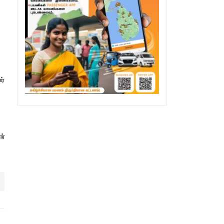
ர்
ர்