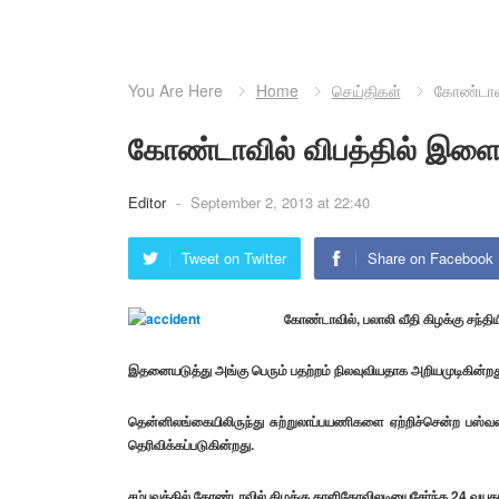
You Are Here
Home
செய்திகள்
கோண்டாவில
கோண்டாவில் விபத்தில் இளைஞன
Editor
-
September 2, 2013 at 22:40
Tweet on Twitter
Share on Facebook
கோண்டாவில், பலாலி வீதி கிழக்கு சந்தி
இதனையடுத்து அங்கு பெரும் பதற்றம் நிலவுவியதாக அறியமுடிகின்றத
தென்னிலங்கையிலிருந்து சுற்றுலாப்பயணிகளை ஏற்றிச்சென்ற பஸ்வ
தெரிவிக்கப்படுகின்றது.
சம்பவத்தில் கோண்டாவில் கிழக்கு காளிகோவிலடியைசேர்ந்த 24 வயதா