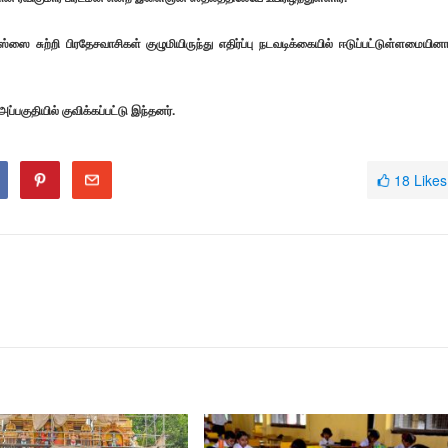
ஸை சுற்றி பிரதேசவாசிகள் குழுமியிருந்து எதிர்ப்பு நடவடிக்கையில் ஈடுப்பட்டுள்ளமையினா
பகுதியில் குவிக்கப்பட்டு இந்தனர்.
18
Likes