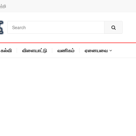
ற்றி
கல்வி
விளையாட்டு
வணிகம்
ஏனையவை